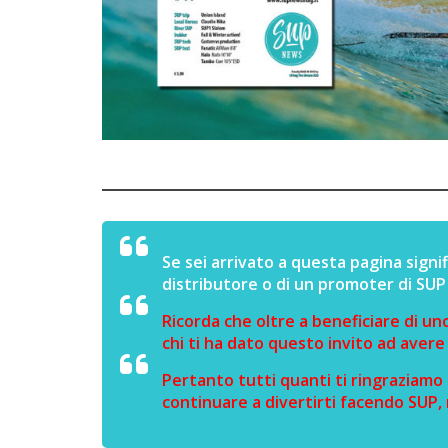
Se sei arrivato a questa pagina signif
distributore o di un promoter di SU
Ricorda che oltre a beneficiare di un
chi ti ha dato questo invito ad avere
Pertanto tutti quanti ti ringraziamo
continuare a divertirti facendo SUP,