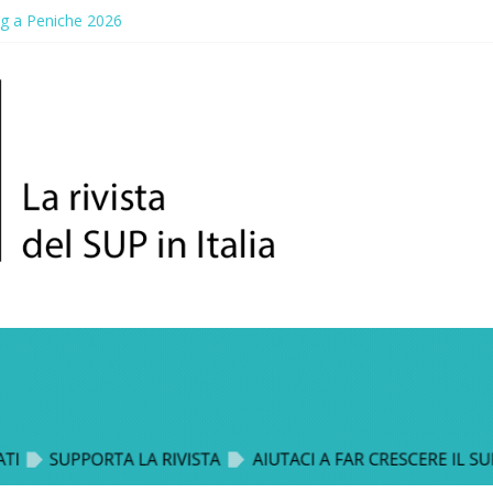
ng a Peniche 2026
allico: prima storica gara per Reggio Calabria
ddle Fest 2026: sul lungomare di Gallico torna la festa del SUP
aggio, a lezione di soccorso con la giornata della prevenzione
up Trophy: la regata solidale per lo IOR