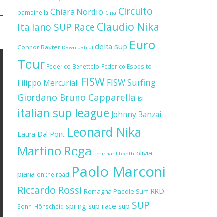
Circuito
Chiara Nordio
pampinella
Cina
Claudio Nika
Italiano SUP Race
Euro
delta sup
Connor Baxter
Dawn patrol
Tour
Federico Benettolo
Federico Esposito
FISW
FISW Surfing
Filippo Mercuriali
Giordano Bruno Capparella
isl
italian sup league
Johnny Banzai
Leonard Nika
Laura Dal Pont
Martino Rogai
olivia
michael booth
Paolo Marconi
piana
on the road
Riccardo Rossi
RRD
Romagna Paddle Surf
SUP
spring sup race
sup
Sonni Hönscheid