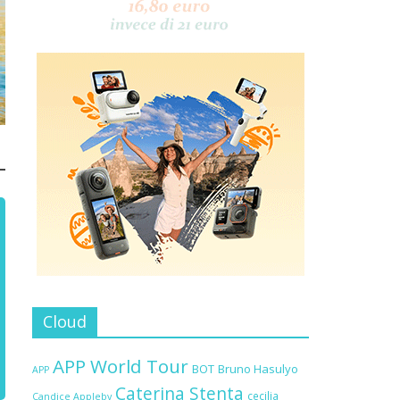
Cloud
APP World Tour
BOT
Bruno Hasulyo
APP
Caterina Stenta
cecilia
Candice Appleby