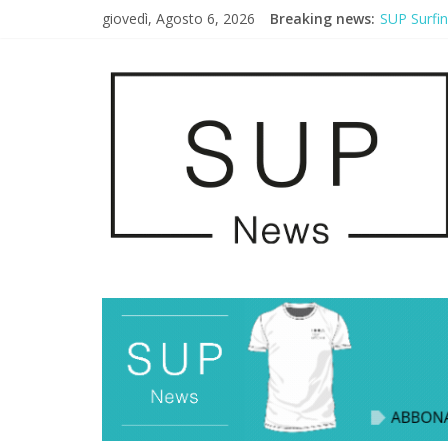
giovedì, Agosto 6, 2026
Breaking news:
SUP Surfi
AirSUP a G
Gallico Pa
Porto Selv
2° Urban S