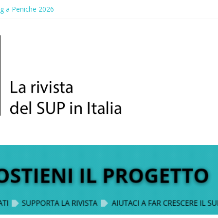
ng a Peniche 2026
allico: prima storica gara per Reggio Calabria
ddle Fest 2026: sul lungomare di Gallico torna la festa del SUP
aggio, a lezione di soccorso con la giornata della prevenzione
up Trophy: la regata solidale per lo IOR