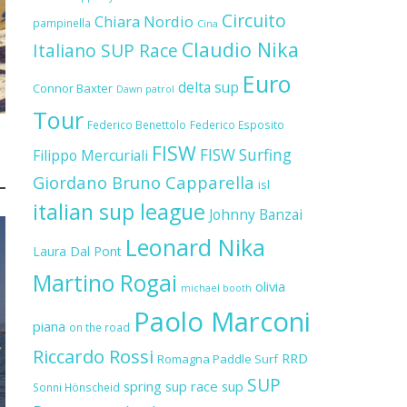
Circuito
Chiara Nordio
pampinella
Cina
Claudio Nika
Italiano SUP Race
Euro
delta sup
Connor Baxter
Dawn patrol
Tour
Federico Benettolo
Federico Esposito
FISW
FISW Surfing
Filippo Mercuriali
Giordano Bruno Capparella
isl
italian sup league
Johnny Banzai
Leonard Nika
Laura Dal Pont
Martino Rogai
olivia
michael booth
Paolo Marconi
piana
on the road
Riccardo Rossi
RRD
Romagna Paddle Surf
SUP
spring sup race
sup
Sonni Hönscheid