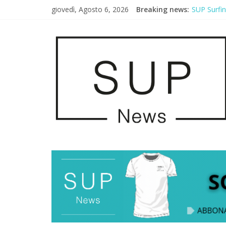
giovedì, Agosto 6, 2026
Breaking news:
SUP Surfi
AirSUP a G
Gallico Pa
Porto Selv
2° Urban S