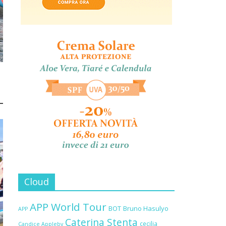
Cloud
APP World Tour
BOT
Bruno Hasulyo
APP
Caterina Stenta
cecilia
Candice Appleby