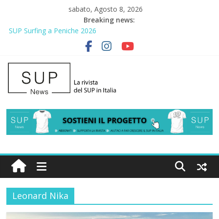
sabato, Agosto 8, 2026
Breaking news:
SUP Surfing a Peniche 2026
AirSUP a Gallico: prima storica gara per Reggio Calabria
Gallico Paddle Fest 2026: sul lungomare di Gallico torna la festa
del SUP
Porto Selvaggio, a lezione di soccorso con la giornata della
prevenzione
2° Urban Sup Trophy: la regata solidale per lo IOR
Leonard Nika