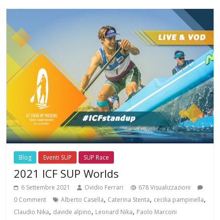
Blog
Eventi SUP
SUP Race
2021 ICF SUP Worlds
6 Settembre 2021
Ovidio Ferrari
678 Visualizzazioni
,
,
,
0 Comment
Alberto Casella
Caterina Stenta
cecilia pampinella
,
,
,
Claudio Nika
davide alpino
Leonard Nika
Paolo Marconi