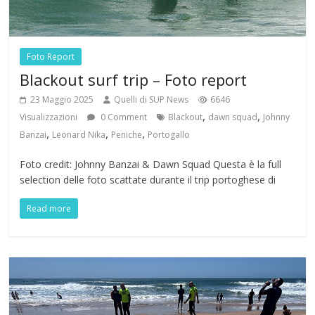
Foto Report
Blackout surf trip – Foto report
23 Maggio 2025
Quelli di SUP News
6646
,
,
Visualizzazioni
0 Comment
Blackout
dawn squad
Johnny
,
,
,
Banzai
Leonard Nika
Peniche
Portogallo
Foto credit: Johnny Banzai & Dawn Squad Questa è la full
selection delle foto scattate durante il trip portoghese di
Read more