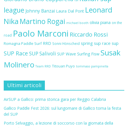
Leonard
league
Johnny Banzai
Laura Dal Pont
Nika
Martino Rogai
olivia piana
on the
michael booth
Paolo Marconi
Riccardo Rossi
road
RRD
spring sup race
sup
Romagna Paddle Surf
Sonni Hönscheid
Susak
SUP Race
SUP Salivoli
SUP Wave
Surfing Fisw
Molinero
Titouan Puyo
Team RRD
tommaso pampinella
Ultimi articoli
AirSUP a Gallico: prima storica gara per Reggio Calabria
Gallico Paddle Fest 2026: sul lungomare di Gallico torna la festa
del SUP
Porto Selvaggio, a lezione di soccorso con la giornata della