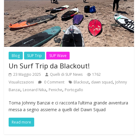
Blog
SUP Trip
SUP Wave
Un Surf Trip da Blackout!
23 Maggio 2025
Quelli di SUP News
1762
,
,
Visualizzazioni
0 Comment
Blackout
dawn squad
Johnny
,
,
,
Banzai
Leonard Nika
Peniche
Portogallo
Torna Johnny Banzai e ci racconta l’ultima grande avventura
messa a segno assieme a quelli del Dawn Squad
Read more