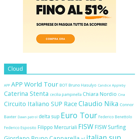
Cloud
APP World Tour
BOT
Bruno Hasulyo
APP
Candice Appleby
Caterina Stenta
Chiara Nordio
cecilia pampinella
Cina
Claudio Nika
Circuito Italiano SUP Race
Connor
Euro Tour
delta sup
Baxter
Federico Benettolo
Dawn patrol
FISW
FISW Surfing
Filippo Mercuriali
Federico Esposito
italian sup
Giordano Bruno Capparella
isl