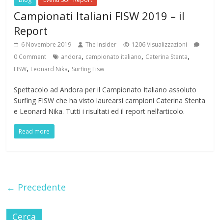
Campionati Italiani FISW 2019 – il
Report
6 Novembre 2019
The Insider
1206 Visualizzazioni
,
,
,
0 Comment
andora
campionato italiano
Caterina Stenta
,
,
FISW
Leonard Nika
Surfing Fisw
Spettacolo ad Andora per il Campionato Italiano assoluto
Surfing FISW che ha visto laurearsi campioni Caterina Stenta
e Leonard Nika. Tutti i risultati ed il report nell’articolo.
Read more
← Precedente
Cerca