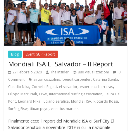
Blog
Eventi SUP Report
Mondiali ISA El Salvador – Il Report
27 Febbraio 2020
The Insider
880 Visualizzazioni
0
,
,
,
Comment
airton cozzolino
benoit carpenter
Caterina Stenta
,
,
,
,
Claudio Nika
Cornelia Rigatti
el salvador
esperanza barreras
,
,
,
Filippo Mercuriali
FISW
international surfing association
Laura Dal
,
,
,
,
,
Pont
Leonard Nika
luciano serafica
Mondiali ISA
Riccardo Rossi
,
,
Surfing Fisw
tituan puyo
vinnicius martins
Finalmente ecco il report del Mondiale ISA di Surf City El
Salvador tenutosi a novembre 2019 in cui la nazionale