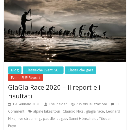
Blog
Classifiche Eventi SUP
Classifiche gare
Eventi SUP Report
GlaGla Race 2020 – Il report e i
risultati
19 Gennaio 2020
The Insider
735 Visualizzazioni
0
,
,
,
Comment
alpine lakes tour
Claudio Nika
glagla race
Leonard
,
,
,
,
Nika
live streaming
paddle league
Sonni Hönscheid
Titouan
Puyo