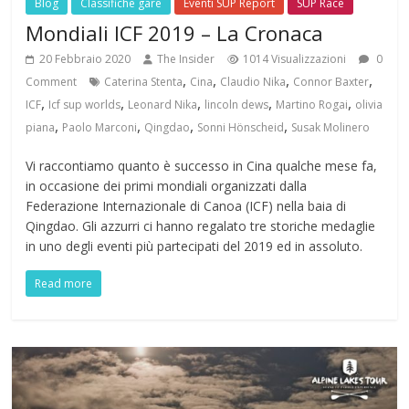
Blog
Classifiche gare
Eventi SUP Report
SUP Race
Mondiali ICF 2019 – La Cronaca
20 Febbraio 2020
The Insider
1014 Visualizzazioni
0
,
,
,
,
Comment
Caterina Stenta
Cina
Claudio Nika
Connor Baxter
,
,
,
,
,
ICF
Icf sup worlds
Leonard Nika
lincoln dews
Martino Rogai
olivia
,
,
,
,
piana
Paolo Marconi
Qingdao
Sonni Hönscheid
Susak Molinero
Vi raccontiamo quanto è successo in Cina qualche mese fa,
in occasione dei primi mondiali organizzati dalla
Federazione Internazionale di Canoa (ICF) nella baia di
Qingdao. Gli azzurri ci hanno regalato tre storiche medaglie
in uno degli eventi più partecipati del 2019 ed in assoluto.
Read more