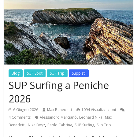
Blog
SUP Spot
SUP Trip
Suppisti
SUP Surfing a Peniche
2026
6 Giugno 2026
Max Benedetti
1094 Visualizzazioni
,
,
4 Comments
Alessandro Marcianò
Leonard Nika
Max
,
,
,
,
Benedetti
Nika Boyz
Paolo Cabrina
SUP Surfing
Sup Trip