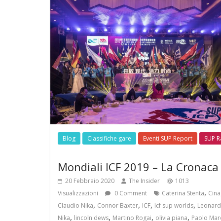
Blog
Classifiche gare
Eventi SUP Report
SUP R
Mondiali ICF 2019 – La Cronaca
20 Febbraio 2020
The Insider
1013
,
Visualizzazioni
0 Comment
Caterina Stenta
Cina
,
,
,
,
Claudio Nika
Connor Baxter
ICF
Icf sup worlds
Leonard
,
,
,
,
Nika
lincoln dews
Martino Rogai
olivia piana
Paolo Mar