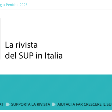
g a Peniche 2026
allico: prima storica gara per Reggio Calabria
ddle Fest 2026: sul lungomare di Gallico torna la festa del SUP
aggio, a lezione di soccorso con la giornata della prevenzione
up Trophy: la regata solidale per lo IOR