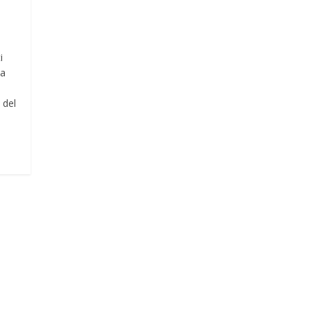
i
la
 del