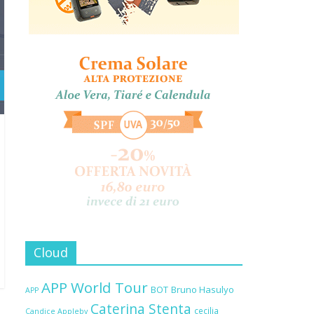
Cloud
APP World Tour
BOT
Bruno Hasulyo
APP
Caterina Stenta
cecilia
Candice Appleby