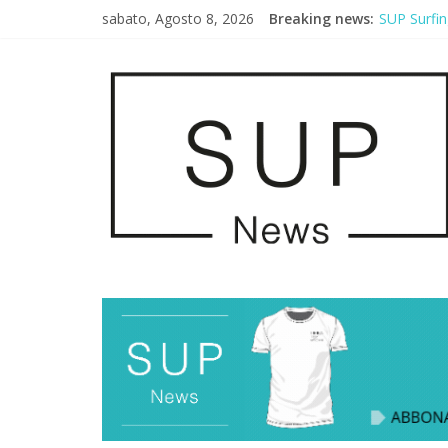
sabato, Agosto 8, 2026
Breaking news:
SUP Surfin
AirSUP a G
Gallico Pa
Porto Selv
2° Urban S