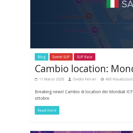
Blog
Eventi SUP
SUP Race
Cambio location: Mond
11 Marzo 2026
Ovidio Ferrari
493 Visualizzazi
Breaking news! Cambio di location dei Mondiali ICF 
ottobre.
Read more