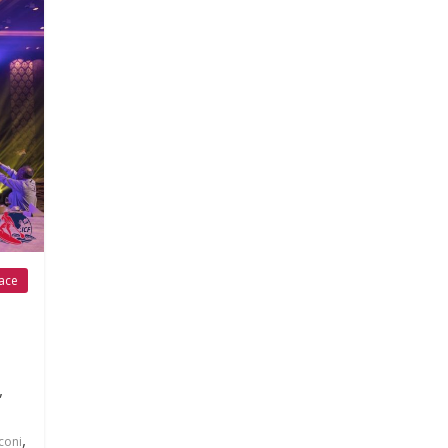
ace
,
,
coni