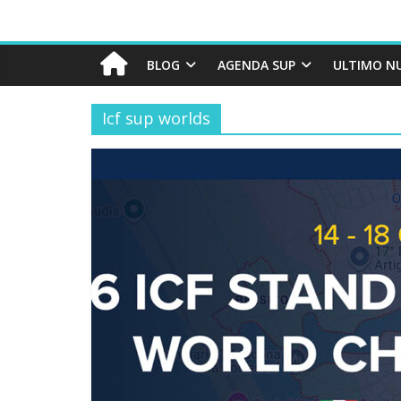
BLOG
AGENDA SUP
ULTIMO N
Icf sup worlds