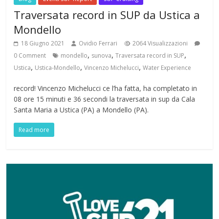
Traversata record in SUP da Ustica a
Mondello
18 Giugno 2021
Ovidio Ferrari
2064 Visualizzazioni
,
,
,
0 Comment
mondello
sunova
Traversata record in SUP
,
,
,
Ustica
Ustica-Mondello
Vincenzo Michelucci
Water Experience
record! Vincenzo Michelucci ce l’ha fatta, ha completato in
08 ore 15 minuti e 36 secondi la traversata in sup da Cala
Santa Maria a Ustica (PA) a Mondello (PA).
Read more