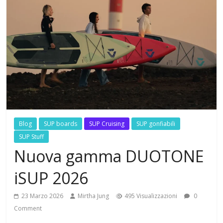
Blog
SUP boards
SUP Cruising
SUP gonfiabili
SUP Stuff
Nuova gamma DUOTONE
iSUP 2026
23 Marzo 2026
Mirtha Jung
495 Visualizzazioni
0
Comment