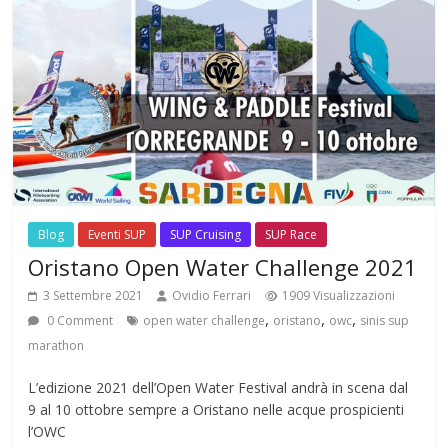
Blog
Eventi SUP
SUP Cruising
SUP Race
Oristano Open Water Challenge 2021
3 Settembre 2021
Ovidio Ferrari
1909 Visualizzazioni
,
,
,
0 Comment
open water challenge
oristano
owc
sinis sup
marathon
L’edizione 2021 dell’Open Water Festival andrà in scena dal
9 al 10 ottobre sempre a Oristano nelle acque prospicienti
l’OWC