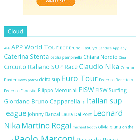
Cloud
APP World Tour
BOT
Bruno Hasulyo
APP
Candice Appleby
Caterina Stenta
Chiara Nordio
cecilia pampinella
Cina
Claudio Nika
Circuito Italiano SUP Race
Connor
Euro Tour
delta sup
Baxter
Federico Benettolo
Dawn patrol
FISW
FISW Surfing
Filippo Mercuriali
Federico Esposito
italian sup
Giordano Bruno Capparella
isl
Leonard
league
Johnny Banzai
Laura Dal Pont
Nika
Martino Rogai
olivia piana
on the
michael booth
Paolo Marconi
Riccardo Rossi