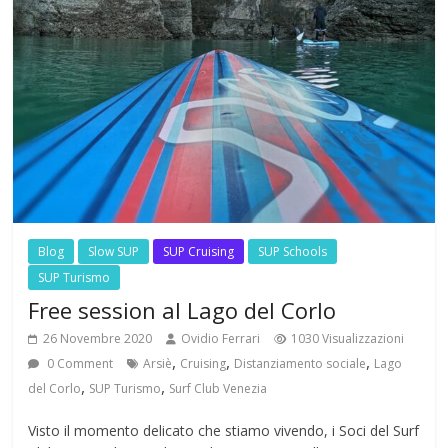
Blog
Slow SUP
SUP Cruising
SUP Schools
SUP Turismo
Free session al Lago del Corlo
26 Novembre 2020
Ovidio Ferrari
1030 Visualizzazioni
,
,
,
0 Comment
Arsiè
Cruising
Distanziamento sociale
Lago
,
,
del Corlo
SUP Turismo
Surf Club Venezia
Visto il momento delicato che stiamo vivendo, i Soci del Surf