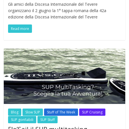
Gli amici della Discesa Internazionale del Tevere
organizzano il 2 giugno la 1° tappa romana della 42a
edizione della Discesa Internazionale del Tevere
Read more
Blog
Slow SUP
Stuff of The Week
SUP Cruising
SUP gonfiabili
SUP Stuff
Flo’Sail il SUP multitasking