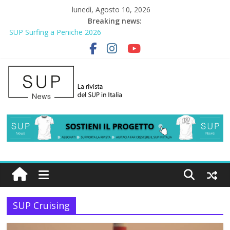
lunedì, Agosto 10, 2026
Breaking news:
2° Urban Sup Trophy: la regata solidale per lo IOR
SUP Surfing a Peniche 2026
AirSUP a Gallico: prima storica gara per Reggio Calabria
Gallico Paddle Fest 2026: sul lungomare di Gallico torna la festa
del SUP
Porto Selvaggio, a lezione di soccorso con la giornata della
prevenzione
SUP Cruising