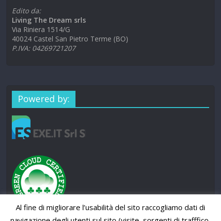
Edito da:
Living The Dream srls
Via Riniera 1514/G
40024 Castel San Pietro Terme (BO)
P.IVA: 04269721207
Powered by:
Al fine di migliorare l’usabilità del sito raccogliamo dati di
navigazione degli utenti sul sito (visite, sorgenti di trafffico,