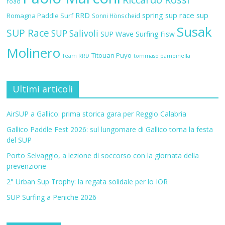
road
RRD
spring sup race
sup
Romagna Paddle Surf
Sonni Hönscheid
Susak
SUP Race
SUP Salivoli
SUP Wave
Surfing Fisw
Molinero
Titouan Puyo
Team RRD
tommaso pampinella
Ultimi articoli
AirSUP a Gallico: prima storica gara per Reggio Calabria
Gallico Paddle Fest 2026: sul lungomare di Gallico torna la festa
del SUP
Porto Selvaggio, a lezione di soccorso con la giornata della
prevenzione
2° Urban Sup Trophy: la regata solidale per lo IOR
SUP Surfing a Peniche 2026