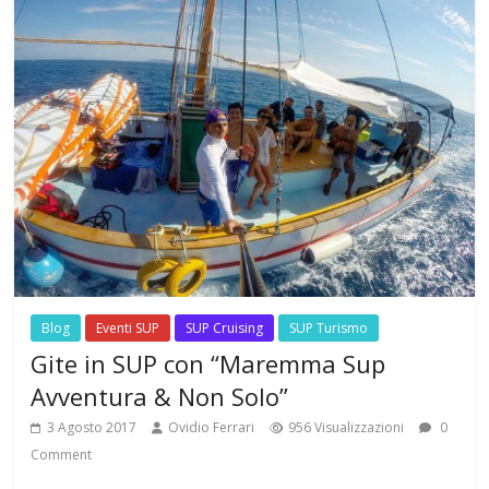
Blog
Eventi SUP
SUP Cruising
SUP Turismo
Gite in SUP con “Maremma Sup
Avventura & Non Solo”
3 Agosto 2017
Ovidio Ferrari
956 Visualizzazioni
0
Comment