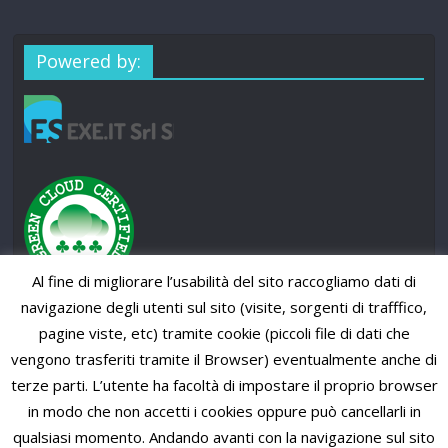
Powered by:
Al fine di migliorare l’usabilità del sito raccogliamo dati di
navigazione degli utenti sul sito (visite, sorgenti di trafffico,
pagine viste, etc) tramite cookie (piccoli file di dati che
vengono trasferiti tramite il Browser) eventualmente anche di
terze parti. L’utente ha facoltà di impostare il proprio browser
in modo che non accetti i cookies oppure può cancellarli in
qualsiasi momento. Andando avanti con la navigazione sul sito
Copyright © 2026
SUP News Magazine
. All rights reserved.