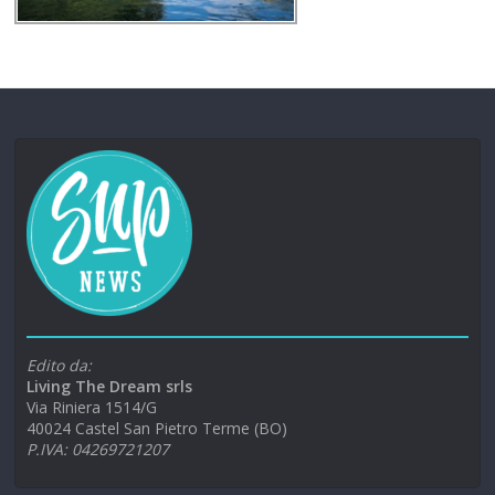
Edito da:
Living The Dream srls
Via Riniera 1514/G
40024 Castel San Pietro Terme (BO)
P.IVA: 04269721207