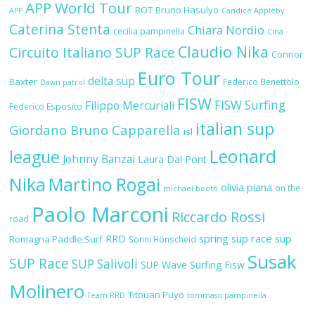
APP World Tour
BOT
Bruno Hasulyo
APP
Candice Appleby
Caterina Stenta
Chiara Nordio
cecilia pampinella
Cina
Claudio Nika
Circuito Italiano SUP Race
Connor
Euro Tour
delta sup
Baxter
Federico Benettolo
Dawn patrol
FISW
FISW Surfing
Filippo Mercuriali
Federico Esposito
italian sup
Giordano Bruno Capparella
isl
Leonard
league
Johnny Banzai
Laura Dal Pont
Nika
Martino Rogai
olivia piana
on the
michael booth
Paolo Marconi
Riccardo Rossi
road
RRD
spring sup race
sup
Romagna Paddle Surf
Sonni Hönscheid
Susak
SUP Race
SUP Salivoli
SUP Wave
Surfing Fisw
Molinero
Titouan Puyo
Team RRD
tommaso pampinella