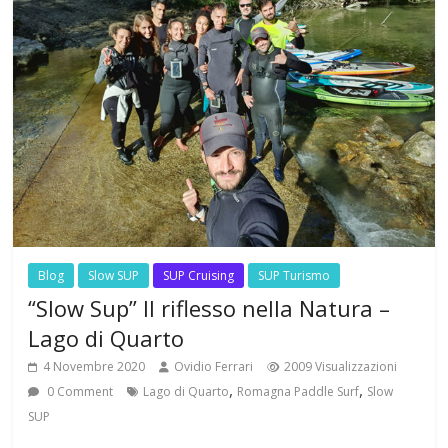
Blog
Slow SUP
SUP Cruising
SUP Turismo
“Slow Sup” Il riflesso nella Natura –
Lago di Quarto
4 Novembre 2020
Ovidio Ferrari
2009 Visualizzazioni
,
,
0 Comment
Lago di Quarto
Romagna Paddle Surf
Slow
SUP