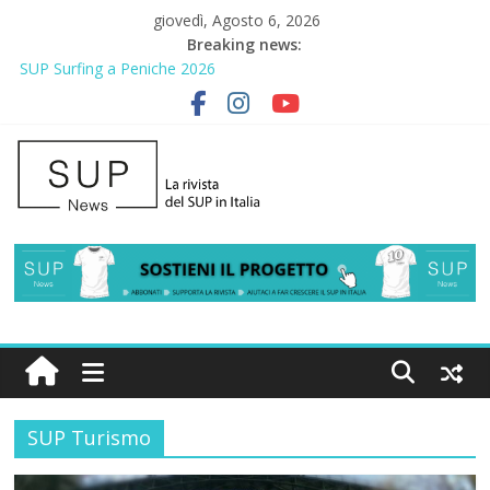
giovedì, Agosto 6, 2026
Breaking news:
SUP Surfing a Peniche 2026
AirSUP a Gallico: prima storica gara per Reggio Calabria
Gallico Paddle Fest 2026: sul lungomare di Gallico torna la festa
del SUP
Porto Selvaggio, a lezione di soccorso con la giornata della
prevenzione
2° Urban Sup Trophy: la regata solidale per lo IOR
SUP Turismo