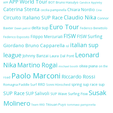
APP World Tour
BOT
Bruno Hasulyo
APP
Candice Appleby
Caterina Stenta
Chiara Nordio
cecilia pampinella
Cina
Claudio Nika
Circuito Italiano SUP Race
Connor
Euro Tour
delta sup
Baxter
Federico Benettolo
Dawn patrol
FISW
FISW Surfing
Filippo Mercuriali
Federico Esposito
italian sup
Giordano Bruno Capparella
isl
Leonard
league
Johnny Banzai
Laura Dal Pont
Nika
Martino Rogai
olivia piana
on the
michael booth
Paolo Marconi
Riccardo Rossi
road
RRD
spring sup race
sup
Romagna Paddle Surf
Sonni Hönscheid
Susak
SUP Race
SUP Salivoli
SUP Wave
Surfing Fisw
Molinero
Titouan Puyo
Team RRD
tommaso pampinella