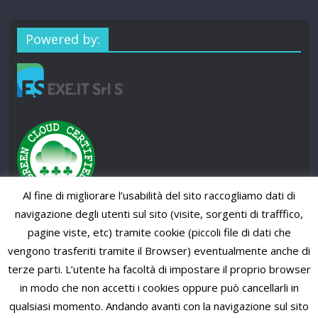
Powered by:
Al fine di migliorare l’usabilità del sito raccogliamo dati di
navigazione degli utenti sul sito (visite, sorgenti di trafffico,
pagine viste, etc) tramite cookie (piccoli file di dati che
vengono trasferiti tramite il Browser) eventualmente anche di
terze parti. L’utente ha facoltà di impostare il proprio browser
in modo che non accetti i cookies oppure può cancellarli in
qualsiasi momento. Andando avanti con la navigazione sul sito
Copyright © 2026
SUP News Magazine
. All rights reserved.