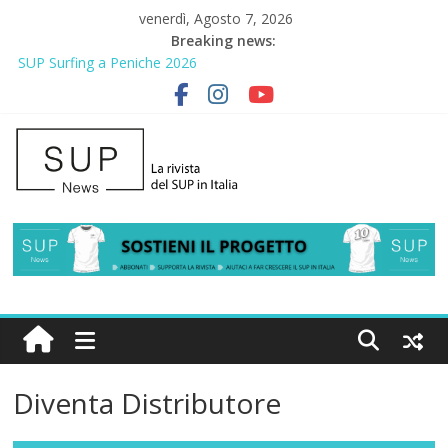
venerdì, Agosto 7, 2026
Breaking news:
SUP Surfing a Peniche 2026
AirSUP a Gallico: prima storica gara per Reggio Calabria
Gallico Paddle Fest 2026: sul lungomare di Gallico torna la festa
del SUP
Porto Selvaggio, a lezione di soccorso con la giornata della
prevenzione
2° Urban Sup Trophy: la regata solidale per lo IOR
Diventa Distributore