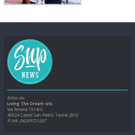
Edito da:
Living The Dream srls
Via Riniera 1514/G
40024 Castel San Pietro Terme (BO)
P.IVA: 04269721207