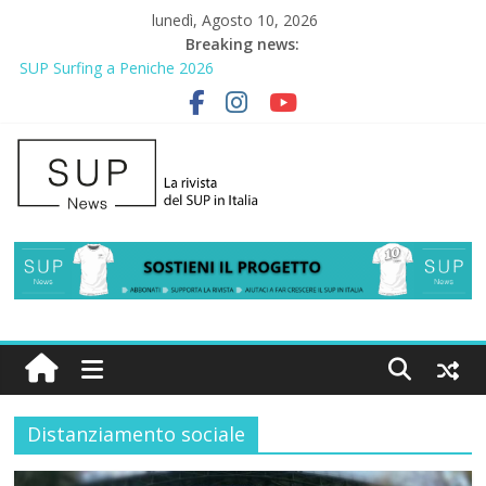
lunedì, Agosto 10, 2026
Breaking news:
SUP Surfing a Peniche 2026
AirSUP a Gallico: prima storica gara per Reggio Calabria
Gallico Paddle Fest 2026: sul lungomare di Gallico torna la festa
del SUP
Porto Selvaggio, a lezione di soccorso con la giornata della
prevenzione
2° Urban Sup Trophy: la regata solidale per lo IOR
Distanziamento sociale