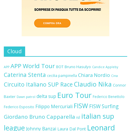
Cloud
APP World Tour
BOT
Bruno Hasulyo
APP
Candice Appleby
Caterina Stenta
Chiara Nordio
cecilia pampinella
Cina
Claudio Nika
Circuito Italiano SUP Race
Connor
Euro Tour
delta sup
Baxter
Federico Benettolo
Dawn patrol
FISW
FISW Surfing
Filippo Mercuriali
Federico Esposito
italian sup
Giordano Bruno Capparella
isl
Leonard
league
Johnny Banzai
Laura Dal Pont