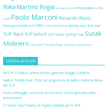
Nika
Martino Rogai
olivia piana
on the
michael booth
Paolo Marconi
Riccardo Rossi
road
RRD
spring sup race
sup
Romagna Paddle Surf
Sonni Hönscheid
Susak
SUP Race
SUP Salivoli
SUP Wave
Surfing Fisw
Molinero
Titouan Puyo
Team RRD
tommaso pampinella
Ultimi articoli
AirSUP a Gallico: prima storica gara per Reggio Calabria
Gallico Paddle Fest 2026: sul lungomare di Gallico torna la festa
del SUP
Porto Selvaggio, a lezione di soccorso con la giornata della
prevenzione
2° Urban Sup Trophy: la regata solidale per lo IOR