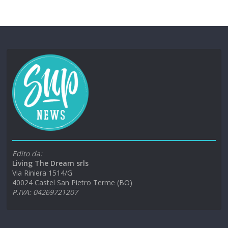
Edito da:
Living The Dream srls
Via Riniera 1514/G
40024 Castel San Pietro Terme (BO)
P.IVA: 04269721207