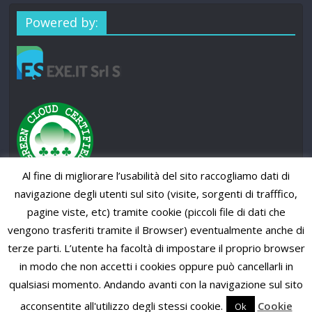
Powered by:
Al fine di migliorare l’usabilità del sito raccogliamo dati di
navigazione degli utenti sul sito (visite, sorgenti di trafffico,
pagine viste, etc) tramite cookie (piccoli file di dati che
vengono trasferiti tramite il Browser) eventualmente anche di
terze parti. L’utente ha facoltà di impostare il proprio browser
in modo che non accetti i cookies oppure può cancellarli in
qualsiasi momento. Andando avanti con la navigazione sul sito
Copyright © 2026
SUP News Magazine
. All rights reserved.
Theme: ColorMag Pro by
ThemeGrill
. Powered by
WordPress
.
acconsentite all'utilizzo degli stessi cookie.
Cookie
Ok