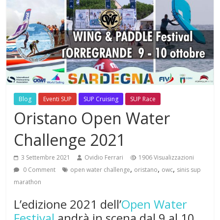
Blog
Eventi SUP
SUP Cruising
SUP Race
Oristano Open Water
Challenge 2021
3 Settembre 2021
Ovidio Ferrari
1906 Visualizzazioni
,
,
,
0 Comment
open water challenge
oristano
owc
sinis sup
marathon
L’edizione 2021 dell’
Open Water
Festival
andrà in scena dal 9 al 10