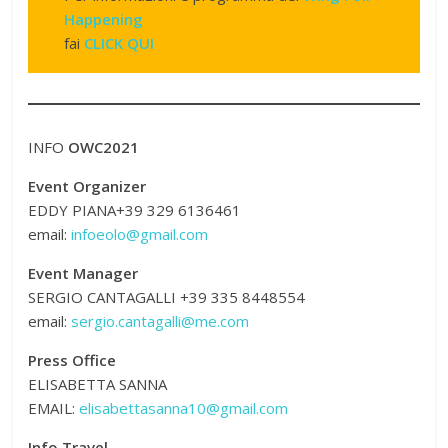
Happening
fai
CLICK QUI
INFO
OWC2021
Event Organizer
EDDY PIANA+39 329 6136461
email:
infoeolo@gmail.com
Event Manager
SERGIO CANTAGALLI +39 335 8448554
email:
sergio.cantagalli@me.com
Press Office
ELISABETTA SANNA
EMAIL:
elisabettasanna10@gmail.com
Info Travel