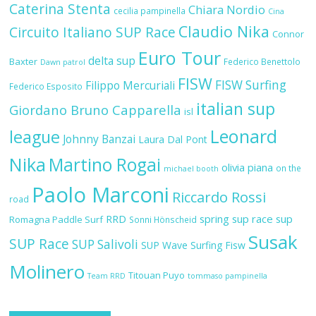
Caterina Stenta
Chiara Nordio
cecilia pampinella
Cina
Claudio Nika
Circuito Italiano SUP Race
Connor
Euro Tour
delta sup
Baxter
Federico Benettolo
Dawn patrol
FISW
FISW Surfing
Filippo Mercuriali
Federico Esposito
italian sup
Giordano Bruno Capparella
isl
Leonard
league
Johnny Banzai
Laura Dal Pont
Nika
Martino Rogai
olivia piana
on the
michael booth
Paolo Marconi
Riccardo Rossi
road
RRD
spring sup race
sup
Romagna Paddle Surf
Sonni Hönscheid
Susak
SUP Race
SUP Salivoli
SUP Wave
Surfing Fisw
Molinero
Titouan Puyo
Team RRD
tommaso pampinella