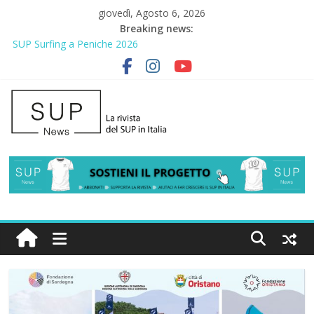
giovedì, Agosto 6, 2026
Breaking news:
SUP Surfing a Peniche 2026
AirSUP a Gallico: prima storica gara per Reggio Calabria
Gallico Paddle Fest 2026: sul lungomare di Gallico torna la festa
del SUP
Porto Selvaggio, a lezione di soccorso con la giornata della
prevenzione
2° Urban Sup Trophy: la regata solidale per lo IOR