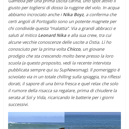
Gamboa per una prima uscita carina, uno spot attivo il
giusto per togliersi di dosso la ruggine del volo. In acqua
abbiamo incrociato anche i
Nika Boyz
, a conferma che
certi angoli di Portogallo sono un potente magnete per
chi condivide questa “malattia”. Via a grandi abbracci e
saluti al mitico
Leonard Nika
e alla sua crew, tra cui
alcune vecchie conoscenze delle uscite a Ostia. Lì ho
conosciuto per la prima volta
Chicco
, un giovane
prodigio che sta crescendo molto bene presso la loro
scuola (a questo proposito, vedi la recente intervista
pubblicata sempre qui su SupNewsmag). Il pomeriggio è
scivolato via in un totale chilling sulla spiaggia, tra riflessi
dorati, il sapore di una birra fresca e quel relax che solo
il rumore della risacca sa regalare, prima di chiudere la
serata al Sol y Vida, ricaricando le batterie per i giorni
successivi.