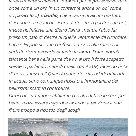
letteralmente scatenato, lottando per le precedenze sulle
onde come un pro in un contest (e anche un po’ come
un paraculo…).
Claudio
, che a causa di alcuni postumi
fisici non era neanche sicuro di riuscire a partire con noi,
invece ne infilava una dietro l’altra, mentre Fabio ha
preso un paio di destre di quelle veramente da ricordare.
Luca e Filippo si sono confusi in mezzo alla marea di
surfisti, ricomparendo di tanto in tanto. Erano entrati
talmente bene nella parte che ho avuto il forte sospetto
stessero parlando male di quelli con il SUP, facendo finta
di non conoscerci! Quando sono riuscito ad identificarli
in acqua, sono comunque riuscito a immortalare dei
bellissimi scatti in controluce.
Direi che comunque abbiamo cercato di fare le cose per
bene, senza essere ingordi e facendo attenzione a non
finire troppo a ridosso degli scogli.