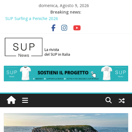
domenica, Agosto 9, 2026
Breaking news:
2° Urban Sup Trophy: la regata solidale per lo IOR
SUP Surfing a Peniche 2026
AirSUP a Gallico: prima storica gara per Reggio Calabria
Gallico Paddle Fest 2026: sul lungomare di Gallico torna la festa
del SUP
Porto Selvaggio, a lezione di soccorso con la giornata della
prevenzione