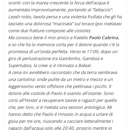
sconti: con la marea crescente la forza dell’acqua è
aumentata improvvisamente, portando al “fattaccio”.
Leash rotto, tavola persa e una violenta frullata che gli ha
lasciato una dolorosa “macinata” sul torace (poi rivelatasi
come due fratture composte alle costole).
Ma conosco bene il mio amico e fratello
Paolo Cabrina
,
e so che ha la memoria corta per il dolore quando c’è la
promessa di un’onda perfetta. Verso le 17:00, dopo un
giro di perlustrazione tra Gambinho, Gamboa e
Supertubos, la crew si è ritrovata a Baleal.
A cena mi avrebbero raccontato che da terra sembrava
una cartolina: onde pulite da un metro e mezzo e un
leggerissimo vento offshore che pettinava i picchi. Il
dolore alle costole di Paolo è svanito all’istante. Sono
corsi all’Hostel a recuperare tavole e ragazzi per quella
che, per loro, si è rivelata una session antologica. Mi
hanno detto che Paolo è rimasto in acqua a urlare di
gioia per tre ore, riuscendo a cacciare letteralmente i
ragazzi dall’acqua solo alle 20:40, proprio mentre io