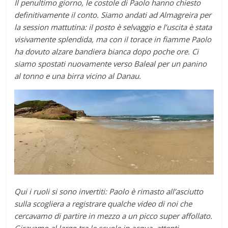
Il penultimo giorno, le costole di Paolo hanno chiesto
definitivamente il conto. Siamo andati ad Almagreira per
la session mattutina: il posto è selvaggio e l’uscita è stata
visivamente splendida, ma con il torace in fiamme Paolo
ha dovuto alzare bandiera bianca dopo poche ore. Ci
siamo spostati nuovamente verso Baleal per un panino
al tonno e una birra vicino al Danau.
Qui i ruoli si sono invertiti: Paolo è rimasto all’asciutto
sulla scogliera a registrare qualche video di noi che
cercavamo di partire in mezzo a un picco super affollato.
Giravamo al largo tra le scuole in acqua, attenti