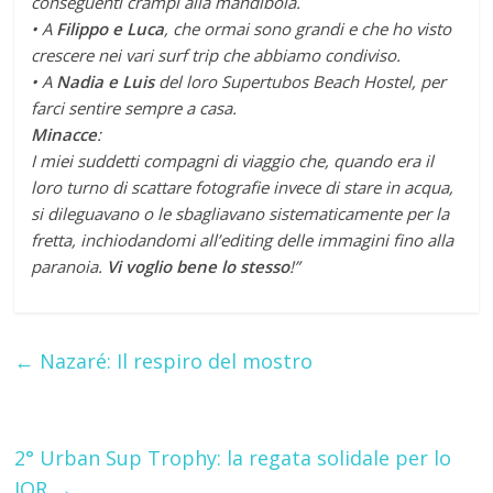
conseguenti crampi alla mandibola.
• A
Filippo e Luca
, che ormai sono grandi e che ho visto
crescere nei vari surf trip che abbiamo condiviso.
• A
Nadia e Luis
del loro Supertubos Beach Hostel, per
farci sentire sempre a casa.
Minacce
:
I miei suddetti compagni di viaggio che, quando era il
loro turno di scattare fotografie invece di stare in acqua,
si dileguavano o le sbagliavano sistematicamente per la
fretta, inchiodandomi all’editing delle immagini fino alla
paranoia.
Vi voglio bene lo stesso
!”
←
Nazaré: Il respiro del mostro
2° Urban Sup Trophy: la regata solidale per lo
IOR
→