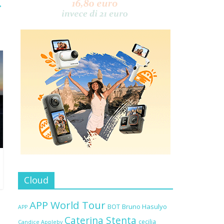
→
Cloud
APP World Tour
BOT
Bruno Hasulyo
APP
Caterina Stenta
cecilia
Candice Appleby