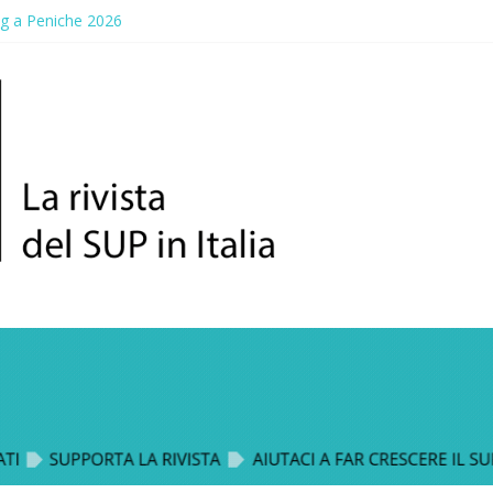
ng a Peniche 2026
allico: prima storica gara per Reggio Calabria
ddle Fest 2026: sul lungomare di Gallico torna la festa del SUP
aggio, a lezione di soccorso con la giornata della prevenzione
up Trophy: la regata solidale per lo IOR