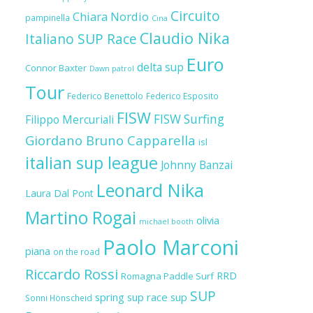
Circuito
Chiara Nordio
pampinella
Cina
Claudio Nika
Italiano SUP Race
Euro
delta sup
Connor Baxter
Dawn patrol
Tour
Federico Benettolo
Federico Esposito
FISW
FISW Surfing
Filippo Mercuriali
Giordano Bruno Capparella
isl
italian sup league
Johnny Banzai
Leonard Nika
Laura Dal Pont
Martino Rogai
olivia
michael booth
Paolo Marconi
piana
on the road
Riccardo Rossi
RRD
Romagna Paddle Surf
SUP
spring sup race
sup
Sonni Hönscheid