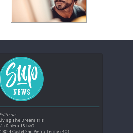
Edito da:
Living The Dream srls
Via Riniera 1514/G
40024 Castel San Pietro Terme (BO)