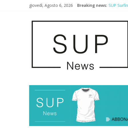
giovedì, Agosto 6, 2026
Breaking news:
SUP Surfi
AirSUP a G
Gallico Pa
Porto Selv
2° Urban S