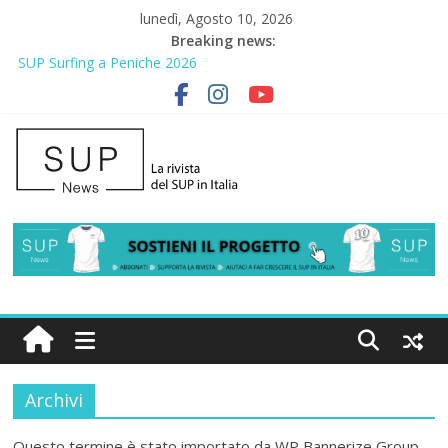
lunedì, Agosto 10, 2026
Breaking news:
SUP Surfing a Peniche 2026
AirSUP a Gallico: prima storica gara per Reggio Calabria
Gallico Paddle Fest 2026: sul lungomare di Gallico torna la festa
del SUP
Porto Selvaggio, a lezione di soccorso con la giornata della
prevenzione
2° Urban Sup Trophy: la regata solidale per lo IOR
Archivi
Questo termine è stato importato da WP Bannerize Group