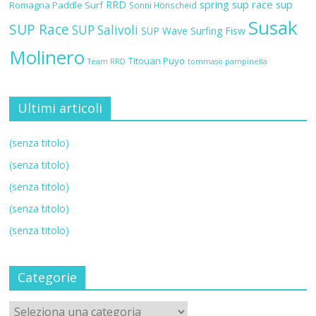
RRD
spring sup race
sup
Romagna Paddle Surf
Sonni Hönscheid
Susak
SUP Race
SUP Salivoli
SUP Wave
Surfing Fisw
Molinero
Titouan Puyo
Team RRD
tommaso pampinella
Ultimi articoli
(senza titolo)
(senza titolo)
(senza titolo)
(senza titolo)
(senza titolo)
Categorie