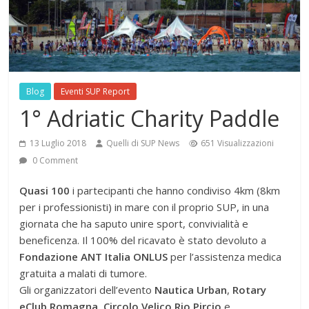
Blog
Eventi SUP Report
1° Adriatic Charity Paddle
13 Luglio 2018
Quelli di SUP News
651 Visualizzazioni
0 Comment
Quasi 100
i partecipanti che hanno condiviso 4km (8km
per i professionisti) in mare con il proprio SUP, in una
giornata che ha saputo unire sport, convivialità e
beneficenza. Il 100% del ricavato è stato devoluto a
Fondazione ANT Italia ONLUS
per l’assistenza medica
gratuita a malati di tumore.
Gli organizzatori dell’evento
Nautica Urban
,
Rotary
eClub Romagna
,
Circolo Velico Rio Pircio
e