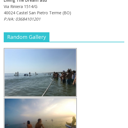
Living The Dream asd
Via Riniera 1514/G
40024 Castel San Pietro Terme (BO)
P.IVA: 03684101201
Random Gallery