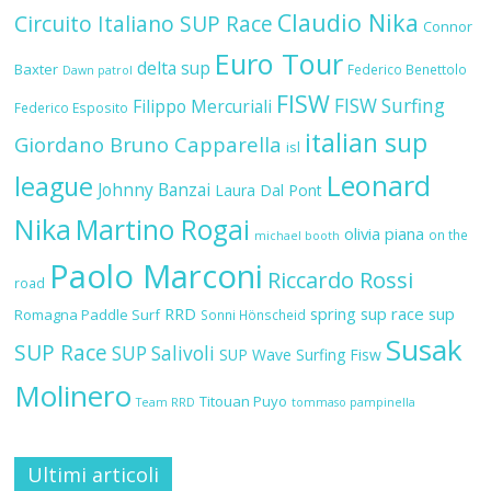
Claudio Nika
Circuito Italiano SUP Race
Connor
Euro Tour
delta sup
Baxter
Federico Benettolo
Dawn patrol
FISW
FISW Surfing
Filippo Mercuriali
Federico Esposito
italian sup
Giordano Bruno Capparella
isl
Leonard
league
Johnny Banzai
Laura Dal Pont
Nika
Martino Rogai
olivia piana
on the
michael booth
Paolo Marconi
Riccardo Rossi
road
RRD
spring sup race
sup
Romagna Paddle Surf
Sonni Hönscheid
Susak
SUP Race
SUP Salivoli
SUP Wave
Surfing Fisw
Molinero
Titouan Puyo
Team RRD
tommaso pampinella
Ultimi articoli