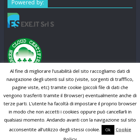
Powered by:
Al fine di migliorare l’usabilità del sito raccogliamo dati di
navigazione degli utenti sul sito (visite, sorgenti di trafffico,
pagine viste, etc) tramite cookie (piccoli file di dati che
vengono trasferiti tramite il Browser) eventualmente anche di
terze parti. L’utente ha facoltà di impostare il proprio browser
in modo che non accetti i cookies oppure può cancellarli in
qualsiasi momento. Andando avanti con la navigazione sul sito
Copyright © 2026
SUP News Magazine
. All rights reserved.
Theme: ColorMag Pro by
ThemeGrill
. Powered by
WordPress
.
acconsentite all'utilizzo degli stessi cookie.
Cookie
Ok
Policy