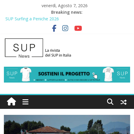
venerdì, Agosto 7, 2026
Breaking news:
SUP Surfing a Peniche 2026
AirSUP a Gallico: prima storica gara per Reggio Calabria
Gallico Paddle Fest 2026: sul lungomare di Gallico torna la festa
del SUP
Porto Selvaggio, a lezione di soccorso con la giornata della
prevenzione
2° Urban Sup Trophy: la regata solidale per lo IOR