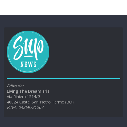
Edito da:
Living The Dream srls
Via Riniera 1514/G
40024 Castel San Pietro Terme (BO)
P.IVA: 04269721207