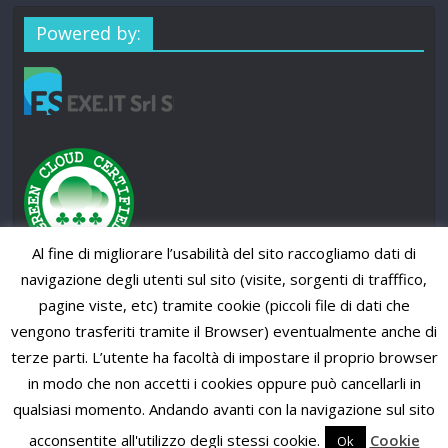
Powered by:
Al fine di migliorare l’usabilità del sito raccogliamo dati di
navigazione degli utenti sul sito (visite, sorgenti di trafffico,
pagine viste, etc) tramite cookie (piccoli file di dati che
vengono trasferiti tramite il Browser) eventualmente anche di
terze parti. L’utente ha facoltà di impostare il proprio browser
in modo che non accetti i cookies oppure può cancellarli in
qualsiasi momento. Andando avanti con la navigazione sul sito
Copyright © 2026
SUP News Magazine
. All rights reserved.
Theme: ColorMag Pro by
ThemeGrill
. Powered by
WordPress
.
acconsentite all'utilizzo degli stessi cookie.
Cookie
Ok