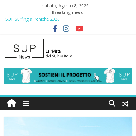
sabato, Agosto 8, 2026
Breaking news:
SUP Surfing a Peniche 2026
AirSUP a Gallico: prima storica gara per Reggio Calabria
Gallico Paddle Fest 2026: sul lungomare di Gallico torna la festa
del SUP
Porto Selvaggio, a lezione di soccorso con la giornata della
prevenzione
2° Urban Sup Trophy: la regata solidale per lo IOR