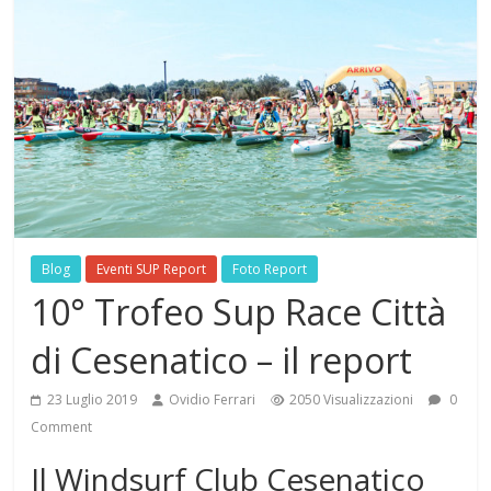
Blog
Eventi SUP Report
Foto Report
10° Trofeo Sup Race Città
di Cesenatico – il report
23 Luglio 2019
Ovidio Ferrari
2050 Visualizzazioni
0
Comment
Il Windsurf Club Cesenatico