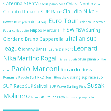
Caterina Stenta
Chiara Nordio
cecilia pampinella
Cina
Claudio Nika
Circuito Italiano SUP Race
Connor
Euro Tour
delta sup
Baxter
Federico Benettolo
Dawn patrol
FISW
FISW Surfing
Filippo Mercuriali
Federico Esposito
italian sup
Giordano Bruno Capparella
isl
Leonard
league
Johnny Banzai
Laura Dal Pont
Nika
Martino Rogai
olivia piana
on the
michael booth
Paolo Marconi
Riccardo Rossi
road
RRD
spring sup race
sup
Romagna Paddle Surf
Sonni Hönscheid
Susak
SUP Race
SUP Salivoli
SUP Wave
Surfing Fisw
Molinero
Titouan Puyo
Team RRD
tommaso pampinella