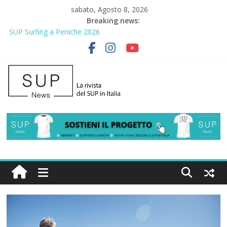
sabato, Agosto 8, 2026
Breaking news:
SUP Surfing a Peniche 2026
AirSUP a Gallico: prima storica gara per Reggio Calabria
Gallico Paddle Fest 2026: sul lungomare di Gallico torna la festa
del SUP
Porto Selvaggio, a lezione di soccorso con la giornata della
prevenzione
2° Urban Sup Trophy: la regata solidale per lo IOR