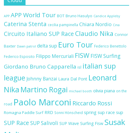
APP World Tour
BOT
Bruno Hasulyo
APP
Candice Appleby
Caterina Stenta
Chiara Nordio
cecilia pampinella
Cina
Claudio Nika
Circuito Italiano SUP Race
Connor
Euro Tour
delta sup
Baxter
Federico Benettolo
Dawn patrol
FISW
FISW Surfing
Filippo Mercuriali
Federico Esposito
italian sup
Giordano Bruno Capparella
isl
Leonard
league
Johnny Banzai
Laura Dal Pont
Nika
Martino Rogai
olivia piana
on the
michael booth
Paolo Marconi
Riccardo Rossi
road
RRD
spring sup race
sup
Romagna Paddle Surf
Sonni Hönscheid
Susak
SUP Race
SUP Salivoli
SUP Wave
Surfing Fisw