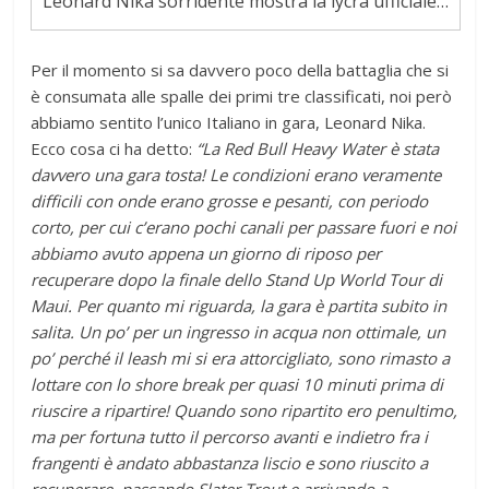
Leonard Nika sorridente mostra la lycra ufficiale…
Per il momento si sa davvero poco della battaglia che si
è consumata alle spalle dei primi tre classificati, noi però
abbiamo sentito l’unico Italiano in gara, Leonard Nika.
Ecco cosa ci ha detto:
“La Red Bull Heavy Water è stata
davvero una gara tosta! Le condizioni erano veramente
difficili con onde erano grosse e pesanti, con periodo
corto, per cui c’erano pochi canali per passare fuori e noi
abbiamo avuto appena un giorno di riposo per
recuperare dopo la finale dello Stand Up World Tour di
Maui. Per quanto mi riguarda, la gara è partita subito in
salita. Un po’ per un ingresso in acqua non ottimale, un
po’ perché il leash mi si era attorcigliato, sono rimasto a
lottare con lo shore break per quasi 10 minuti prima di
riuscire a ripartire! Quando sono ripartito ero penultimo,
ma per fortuna tutto il percorso avanti e indietro fra i
frangenti è andato abbastanza liscio e sono riuscito a