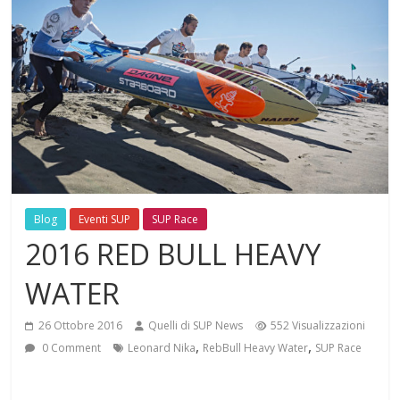
Blog
Eventi SUP
SUP Race
2016 RED BULL HEAVY
WATER
26 Ottobre 2016
Quelli di SUP News
552 Visualizzazioni
,
,
0 Comment
Leonard Nika
RebBull Heavy Water
SUP Race