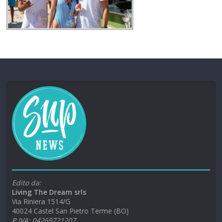
Edito da:
Living The Dream srls
Via Riniera 1514/G
40024 Castel San Pietro Terme (BO)
P.IVA: 04269721207