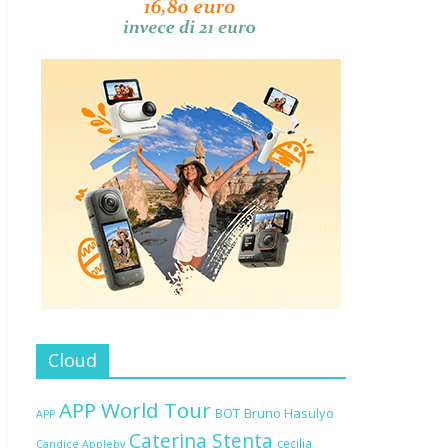
Cloud
APP World Tour
BOT
Bruno Hasulyo
APP
Caterina Stenta
cecilia
Candice Appleby