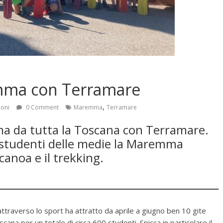
emma con Terramare
,
ioni
0 Comment
Maremma
Terramare
a da tutta la Toscana con Terramare.
li studenti delle medie la Maremma
a canoa e il trekking.
traverso lo sport ha attratto da aprile a giugno ben 10 gite
ana per un totale di circa 600 studenti. Spicca in particolare il