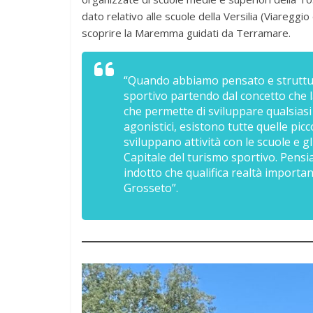
dato relativo alle scuole della Versilia (Viaregg
scoprire la Maremma guidati da Terramare.
“Quando abbiamo pensato e struttur
sportivo partendo dal concetto che
che permette di sviluppare qualsiasi t
agonistici, esistono tutte quelle picc
sviluppano attività con le scuole e
Capitale del turismo sportivo. Pensi
indotto che qualifica realtà importa
Grosseto”.