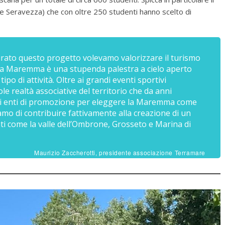
io e Seravezza) che con oltre 250 studenti hanno scelto di
ato questo progetto volevamo valorizzare il turismo
 la Maremma è una stupenda palestra a cielo aperto
ipo di attività. Oltre ai grandi eventi sportivi
ole realtà associative del territorio che da anni
 gli enti di promozione per eleggere la Maremma come
amo di contribuire fattivamente alla creazione di un
nti come la valle dell’Ombrone, Grosseto e Marina di
Maurizio Zaccherotti, presidente associazione Terramare