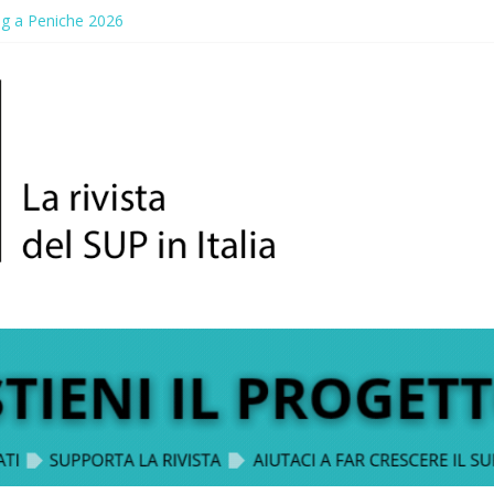
ng a Peniche 2026
allico: prima storica gara per Reggio Calabria
ddle Fest 2026: sul lungomare di Gallico torna la festa del SUP
aggio, a lezione di soccorso con la giornata della prevenzione
up Trophy: la regata solidale per lo IOR