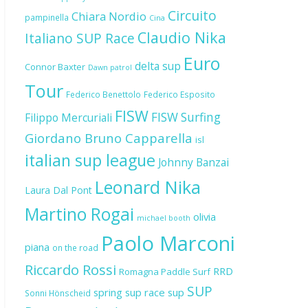
Circuito
Chiara Nordio
pampinella
Cina
Claudio Nika
Italiano SUP Race
Euro
delta sup
Connor Baxter
Dawn patrol
Tour
Federico Benettolo
Federico Esposito
FISW
FISW Surfing
Filippo Mercuriali
Giordano Bruno Capparella
isl
italian sup league
Johnny Banzai
Leonard Nika
Laura Dal Pont
Martino Rogai
olivia
michael booth
Paolo Marconi
piana
on the road
Riccardo Rossi
RRD
Romagna Paddle Surf
SUP
spring sup race
sup
Sonni Hönscheid