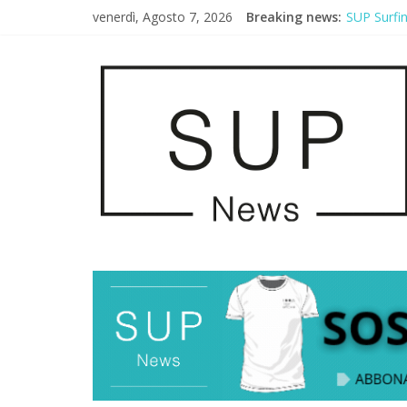
venerdì, Agosto 7, 2026
Breaking news:
SUP Surfi
AirSUP a G
Gallico Pa
Porto Selv
2° Urban S