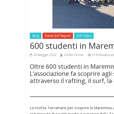
Blog
Eventi SUP Report
SUP Clubs
600 studenti in Mar
26 Maggio 2022
Ovidio Ferrari
519 Visualizzaz
Oltre 600 studenti in Maremm
L’associazione fa scoprire ag
attraverso il rafting, il surf, l
La ricetta Terramare per scoprire la Maremma at
organizzate di scuole medie e superiori della Tosc