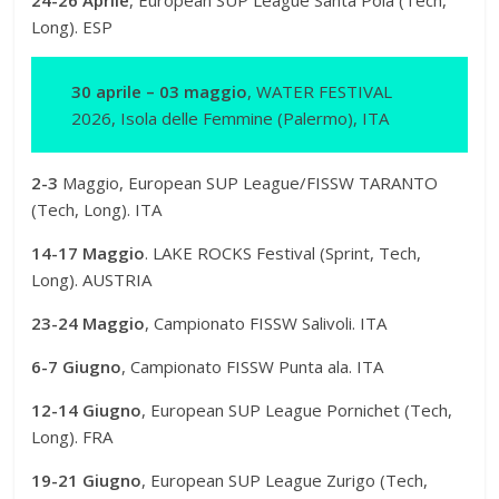
24-26 Aprile
, European SUP League Santa Pola (Tech,
Long). ESP
30 aprile – 03 maggio
, WATER FESTIVAL
2026, Isola delle Femmine (Palermo), ITA
2-3
Maggio, European SUP League/FISSW TARANTO
(Tech, Long). ITA
14-17 Maggio
. LAKE ROCKS Festival (Sprint, Tech,
Long). AUSTRIA
23-24 Maggio
, Campionato FISSW Salivoli. ITA
6-7 Giugno
, Campionato FISSW Punta ala. ITA
12-14 Giugno
, European SUP League Pornichet (Tech,
Long). FRA
19-21 Giugno
, European SUP League Zurigo (Tech,