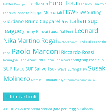
Euro Tour
delta sup
Baxter
Federico Benettolo
Dawn patrol
FISW
FISW Surfing
Filippo Mercuriali
Federico Esposito
italian sup
Giordano Bruno Capparella
isl
Leonard
league
Johnny Banzai
Laura Dal Pont
Nika
Martino Rogai
olivia piana
on the
michael booth
Paolo Marconi
Riccardo Rossi
road
RRD
spring sup race
sup
Romagna Paddle Surf
Sonni Hönscheid
Susak
SUP Race
SUP Salivoli
SUP Wave
Surfing Fisw
Molinero
Titouan Puyo
Team RRD
tommaso pampinella
Ultimi articoli
AirSUP a Gallico: prima storica gara per Reggio Calabria