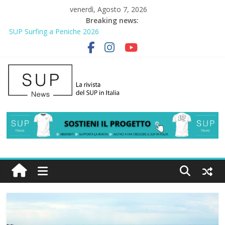
venerdì, Agosto 7, 2026
Breaking news:
SUP Surfing a Peniche 2026
AirSUP a Gallico: prima storica gara per Reggio Calabria
Gallico Paddle Fest 2026: sul lungomare di Gallico torna la festa
del SUP
Porto Selvaggio, a lezione di soccorso con la giornata della
prevenzione
2° Urban Sup Trophy: la regata solidale per lo IOR