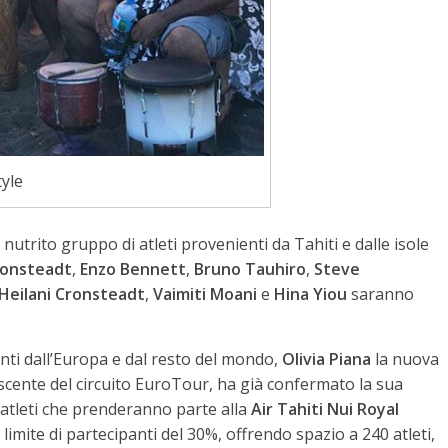
tyle
nutrito gruppo di atleti provenienti da Tahiti e dalle isole
ronsteadt
,
Enzo Bennett
,
Bruno Tauhiro
,
Steve
Heilani Cronsteadt
,
Vaimiti Moani
e
Hina Yiou
saranno
ti dall’Europa e dal resto del mondo,
Olivia Piana
la nuova
ente del circuito EuroTour, ha già confermato la sua
 atleti che prenderanno parte alla
Air Tahiti Nui Royal
 limite di partecipanti del 30%, offrendo spazio a 240 atleti,