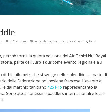
addle
,
,
,
ni
0 Comment
air tahiti nui
Euro Tour
royal paddle
tahiti
o, perchè torna la quinta edizione del
Air Tahiti Nui Royal
storia, parte dell’
Euro Tour
come evento regionale a 3
 di 14 chilometri che si svolge nello splendido scenario di
dario della Federazione polinesiana francese. L’evento è
ui
e dal marchio tahitiano
425 Pro
rappresentanto la
. Sono attesi tantissimi paddlers internazionali e locali,
ti.