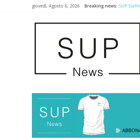
giovedì, Agosto 6, 2026
Breaking news:
SUP Surfi
AirSUP a G
Gallico Pa
Porto Selv
2° Urban S