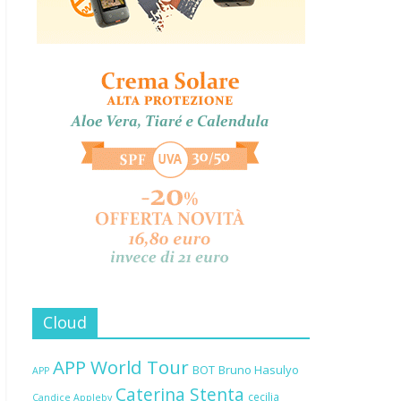
Cloud
APP World Tour
BOT
Bruno Hasulyo
APP
Caterina Stenta
cecilia
Candice Appleby