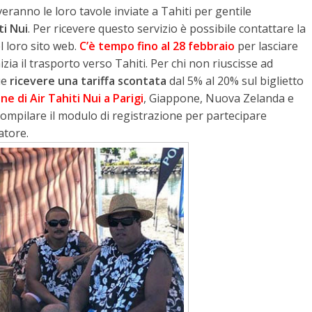
veranno le loro tavole inviate a Tahiti per gentile
ti Nui
. Per ricevere questo servizio è possibile contattare la
l loro sito web.
C’è tempo fino al 28 febbraio
per lasciare
izia il trasporto verso Tahiti. Per chi non riuscisse ad
ue
ricevere una tariffa scontata
dal 5% al ​​20% sul biglietto
ne di Air Tahiti Nui a Parigi
, Giappone, Nuova Zelanda e
 compilare il modulo di registrazione per partecipare
atore.