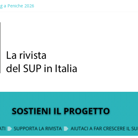
ng a Peniche 2026
allico: prima storica gara per Reggio Calabria
ddle Fest 2026: sul lungomare di Gallico torna la festa del SUP
aggio, a lezione di soccorso con la giornata della prevenzione
up Trophy: la regata solidale per lo IOR