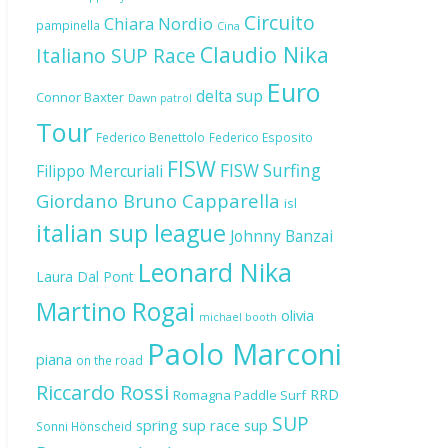
Circuito
Chiara Nordio
pampinella
Cina
Claudio Nika
Italiano SUP Race
Euro
delta sup
Connor Baxter
Dawn patrol
Tour
Federico Benettolo
Federico Esposito
FISW
FISW Surfing
Filippo Mercuriali
Giordano Bruno Capparella
isl
italian sup league
Johnny Banzai
Leonard Nika
Laura Dal Pont
Martino Rogai
olivia
michael booth
Paolo Marconi
piana
on the road
Riccardo Rossi
RRD
Romagna Paddle Surf
SUP
spring sup race
sup
Sonni Hönscheid