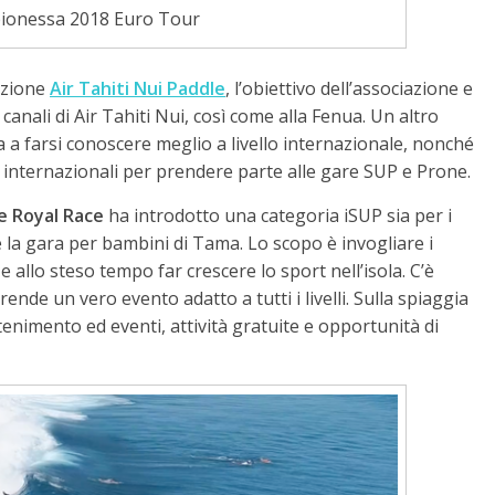
pionessa 2018 Euro Tour
azione
Air Tahiti Nui Paddle
, l’obiettivo dell’associazione e
 canali di Air Tahiti Nui, così come alla Fenua. Un altro
nua a farsi conoscere meglio a livello internazionale, nonché
rs internazionali per prendere parte alle gare SUP e Prone.
le Royal Race
ha introdotto una categoria iSUP sia per i
me la gara per bambini di Tama. Lo scopo è invogliare i
e allo steso tempo far crescere lo sport nell’isola. C’è
ende un vero evento adatto a tutti i livelli. Sulla spiaggia
tenimento ed eventi, attività gratuite e opportunità di