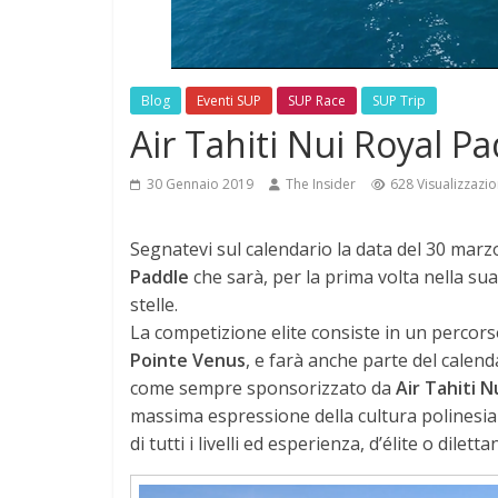
Blog
Eventi SUP
SUP Race
SUP Trip
Air Tahiti Nui Royal P
30 Gennaio 2019
The Insider
628 Visualizzazio
Segnatevi sul calendario la data del 30 marz
Paddle
che sarà, per la prima volta nella sua 
stelle.
La competizione elite consiste in un percorso
Pointe Venus
, e farà anche parte del calen
come sempre sponsorizzato da
Air Tahiti N
massima espressione della cultura polinesiana
di tutti i livelli ed esperienza, d’élite o dilettan