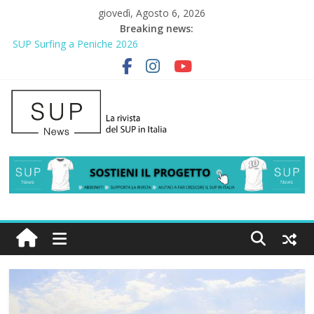
giovedì, Agosto 6, 2026
Breaking news:
SUP Surfing a Peniche 2026
AirSUP a Gallico: prima storica gara per Reggio Calabria
Gallico Paddle Fest 2026: sul lungomare di Gallico torna la festa
del SUP
Porto Selvaggio, a lezione di soccorso con la giornata della
prevenzione
2° Urban Sup Trophy: la regata solidale per lo IOR