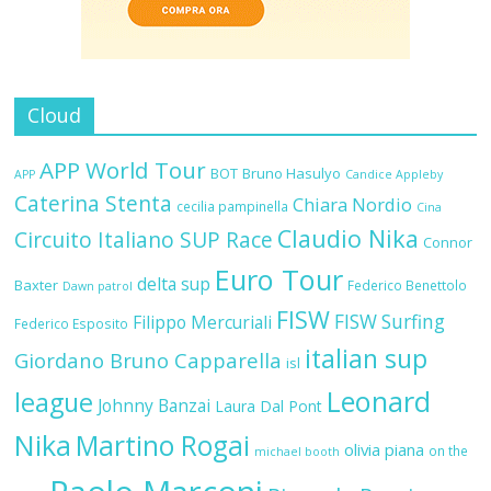
Cloud
APP World Tour
BOT
Bruno Hasulyo
APP
Candice Appleby
Caterina Stenta
Chiara Nordio
cecilia pampinella
Cina
Claudio Nika
Circuito Italiano SUP Race
Connor
Euro Tour
delta sup
Baxter
Federico Benettolo
Dawn patrol
FISW
FISW Surfing
Filippo Mercuriali
Federico Esposito
italian sup
Giordano Bruno Capparella
isl
Leonard
league
Johnny Banzai
Laura Dal Pont
Nika
Martino Rogai
olivia piana
on the
michael booth