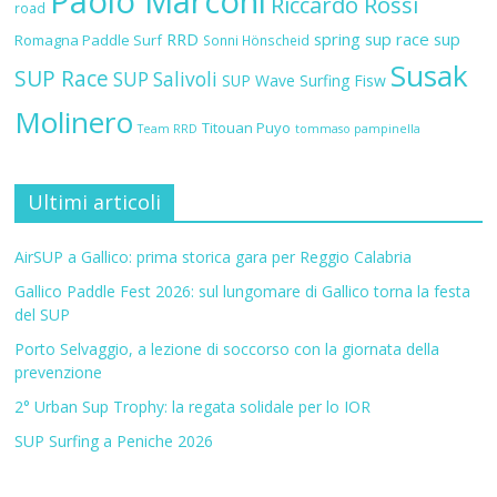
Paolo Marconi
Riccardo Rossi
road
RRD
spring sup race
sup
Romagna Paddle Surf
Sonni Hönscheid
Susak
SUP Race
SUP Salivoli
SUP Wave
Surfing Fisw
Molinero
Titouan Puyo
Team RRD
tommaso pampinella
Ultimi articoli
AirSUP a Gallico: prima storica gara per Reggio Calabria
Gallico Paddle Fest 2026: sul lungomare di Gallico torna la festa
del SUP
Porto Selvaggio, a lezione di soccorso con la giornata della
prevenzione
2° Urban Sup Trophy: la regata solidale per lo IOR
SUP Surfing a Peniche 2026