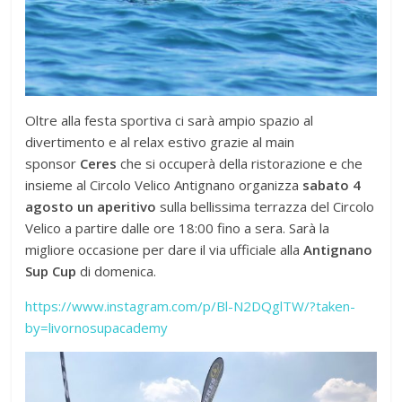
Oltre alla festa sportiva ci sarà ampio spazio al
divertimento e al relax estivo grazie al main
sponsor
Ceres
che si occuperà della ristorazione e che
insieme al Circolo Velico Antignano organizza
sabato 4
agosto un aperitivo
sulla bellissima terrazza del Circolo
Velico a partire dalle ore 18:00 fino a sera. Sarà la
migliore occasione per dare il via ufficiale alla
Antignano
Sup Cup
di domenica.
https://www.instagram.com/p/Bl-N2DQglTW/?taken-
by=livornosupacademy