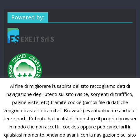
Powered by:
Al fine di migliorare l’usabilità del sito raccogliamo dati di
navigazione degli utenti sul sito (visite, sorgenti di trafffico,
pagine viste, etc) tramite cookie (piccoli file di dati che
vengono trasferiti tramite il Browser) eventualmente anche di
terze parti. L’utente ha facoltà di impostare il proprio browser
in modo che non accetti i cookies oppure può cancellarli in
qualsiasi momento. Andando avanti con la navigazione sul sito
Copyright © 2026
SUP News Magazine
. All rights reserved.