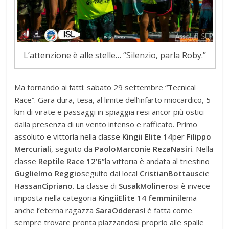
L’attenzione è alle stelle… “Silenzio, parla Roby.”
Ma tornando ai fatti: sabato 29 settembre “Tecnical
Race”. Gara dura, tesa, al limite dell’infarto miocardico, 5
km di virate e passaggi in spiaggia resi ancor più ostici
dalla presenza di un vento intenso e rafficato. Primo
assoluto e vittoria nella classe
Kingii Elite 14
per
Filippo
Mercuriali
, seguito da
Paolo
Marconi
e
Reza
Nasiri
. Nella
classe
Reptile Race 12’6”
la vittoria è andata al triestino
Guglielmo Reggio
seguito dai local
Cristian
Bottausci
e
Hassan
Cipriano
. La classe di
Susak
Molinero
si è invece
imposta nella categoria
Kingii
Elite 14 femminile
ma
anche l’eterna ragazza
Sara
Oddera
si è fatta come
sempre trovare pronta piazzandosi proprio alle spalle