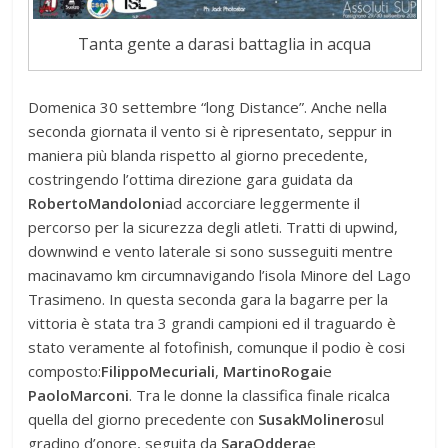
Tanta gente a darasi battaglia in acqua
Domenica 30 settembre “long Distance”. Anche nella
seconda giornata il vento si è ripresentato, seppur in
maniera più blanda rispetto al giorno precedente,
costringendo l’ottima direzione gara guidata da
Roberto
Mandoloni
ad accorciare leggermente il
percorso per la sicurezza degli atleti. Tratti di upwind,
downwind e vento laterale si sono susseguiti mentre
macinavamo km circumnavigando l’isola Minore del Lago
Trasimeno. In questa seconda gara la bagarre per la
vittoria è stata tra 3 grandi campioni ed il traguardo è
stato veramente al fotofinish, comunque il podio è cosi
composto:
Filippo
Mecuriali
,
Martino
Rogai
e
Paolo
Marconi
. Tra le donne la classifica finale ricalca
quella del giorno precedente con
Susak
Molinero
sul
gradino d’onore, seguita da
Sara
Oddera
e