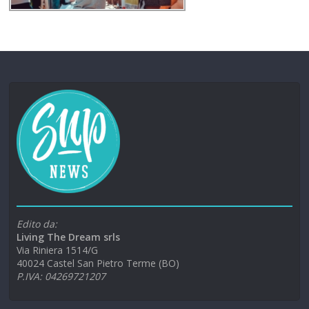
Edito da:
Living The Dream srls
Via Riniera 1514/G
40024 Castel San Pietro Terme (BO)
P.IVA: 04269721207