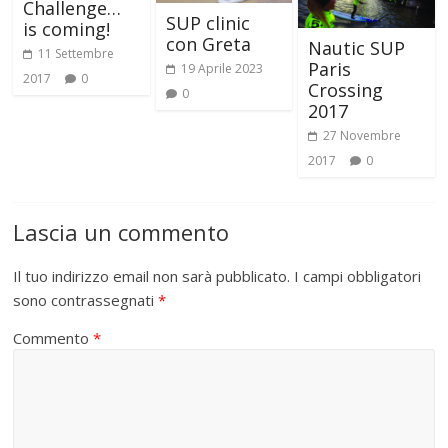
Challenge…
SUP clinic
is coming!
con Greta
Nautic SUP
11 Settembre
Paris
19 Aprile 2023
2017
0
Crossing
0
2017
27 Novembre
2017
0
Lascia un commento
Il tuo indirizzo email non sarà pubblicato.
I campi obbligatori
sono contrassegnati
*
Commento
*