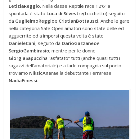
Letizia
Reggio
. Nella classe Reptile race 12’6” a
spuntarla è stato
Luca di Silvestre
(Lucchetto) seguito
da
Guglielmo
Reggio
e
Cristian
Bottausci
. Anche le gare
nella categoria Safe Open amatori sono state belle ed
agguerrite ed a imporsi questa volta è stato
Daniele
Cani
, seguito da
Dario
Gazzaneo
e
Sergio
Gambirasio
; mentre per le donne
Giorgia
Sapucci
ha “asfatato” tutti (anche quasi tutti i
ragazzi dell’amatoriale) e a farle compagnia sul podio
troviamo
Niksic
Anera
e la debuttante Ferrarese
Nadia
Finessi
.