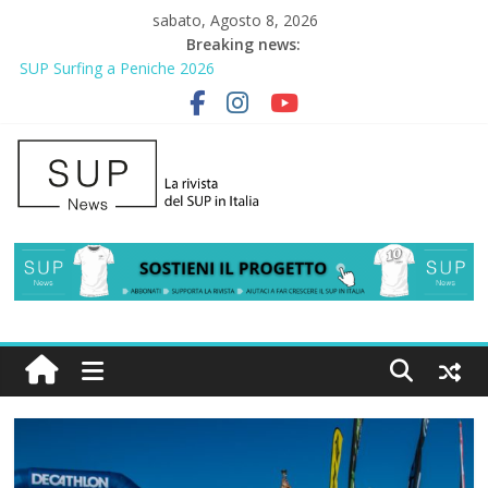
sabato, Agosto 8, 2026
Breaking news:
2° Urban Sup Trophy: la regata solidale per lo IOR
SUP Surfing a Peniche 2026
AirSUP a Gallico: prima storica gara per Reggio Calabria
Gallico Paddle Fest 2026: sul lungomare di Gallico torna la festa
del SUP
Porto Selvaggio, a lezione di soccorso con la giornata della
prevenzione