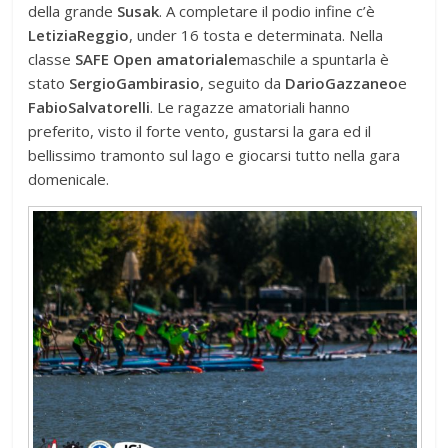
della grande
Susak
. A completare il podio infine c’è
Letizia
Reggio
, under 16 tosta e determinata. Nella
classe
SAFE Open amatoriale
maschile a spuntarla è
stato
Sergio
Gambirasio
, seguito da
Dario
Gazzaneo
e
Fabio
Salvatorelli
. Le ragazze amatoriali hanno
preferito, visto il forte vento, gustarsi la gara ed il
bellissimo tramonto sul lago e giocarsi tutto nella gara
domenicale.