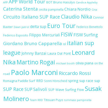
APP World Tour
BOT
Bruno Hasulyo
APP
Candice Appleby
Caterina Stenta
Chiara Nordio
cecilia pampinella
Cina
Claudio Nika
Circuito Italiano SUP Race
Connor
Euro Tour
delta sup
Baxter
Federico Benettolo
Dawn patrol
FISW
FISW Surfing
Filippo Mercuriali
Federico Esposito
italian sup
Giordano Bruno Capparella
isl
Leonard
league
Johnny Banzai
Laura Dal Pont
Nika
Martino Rogai
olivia piana
on the
michael booth
Paolo Marconi
Riccardo Rossi
road
RRD
spring sup race
sup
Romagna Paddle Surf
Sonni Hönscheid
Susak
SUP Race
SUP Salivoli
SUP Wave
Surfing Fisw
Molinero
Titouan Puyo
Team RRD
tommaso pampinella