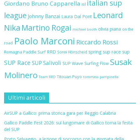
italian sup
Giordano Bruno Capparella
isl
Leonard
league
Johnny Banzai
Laura Dal Pont
Nika
Martino Rogai
olivia piana
on the
michael booth
Paolo Marconi
Riccardo Rossi
road
RRD
spring sup race
sup
Romagna Paddle Surf
Sonni Hönscheid
Susak
SUP Race
SUP Salivoli
SUP Wave
Surfing Fisw
Molinero
Titouan Puyo
Team RRD
tommaso pampinella
Ultimi articoli
AirSUP a Gallico: prima storica gara per Reggio Calabria
Gallico Paddle Fest 2026: sul lungomare di Gallico torna la festa
del SUP
Porto Selvaggio, a lezione di soccorso con la giornata della