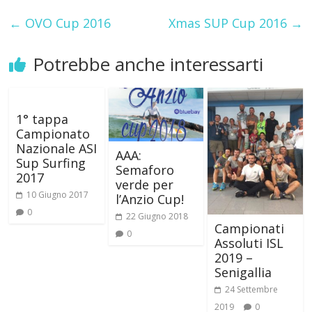
←
OVO Cup 2016
Xmas SUP Cup 2016
→
Potrebbe anche interessarti
1° tappa
Campionato
Nazionale ASI
AAA:
Sup Surfing
Semaforo
2017
verde per
10 Giugno 2017
l’Anzio Cup!
0
22 Giugno 2018
Campionati
0
Assoluti ISL
2019 –
Senigallia
24 Settembre
2019
0