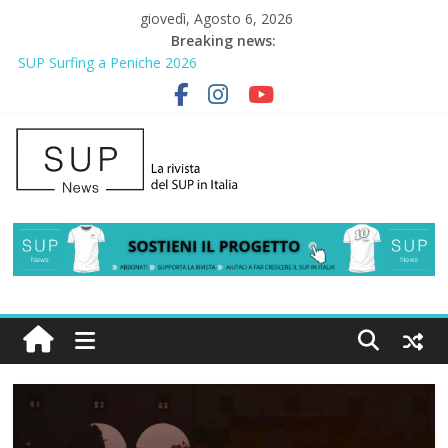
giovedì, Agosto 6, 2026
Breaking news:
SUP Surfing a Peniche 2026
AirSUP a Gallico: prima storica gara per Reggio Calabria
Gallico Paddle Fest 2026: sul lungomare di Gallico torna la festa
del SUP
Porto Selvaggio, a lezione di soccorso con la giornata della
prevenzione
2° Urban Sup Trophy: la regata solidale per lo IOR