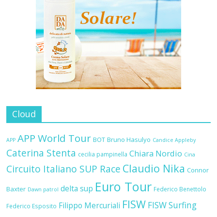
Cloud
APP World Tour
BOT
Bruno Hasulyo
APP
Candice Appleby
Caterina Stenta
Chiara Nordio
cecilia pampinella
Cina
Claudio Nika
Circuito Italiano SUP Race
Connor
Euro Tour
delta sup
Baxter
Federico Benettolo
Dawn patrol
FISW
FISW Surfing
Filippo Mercuriali
Federico Esposito