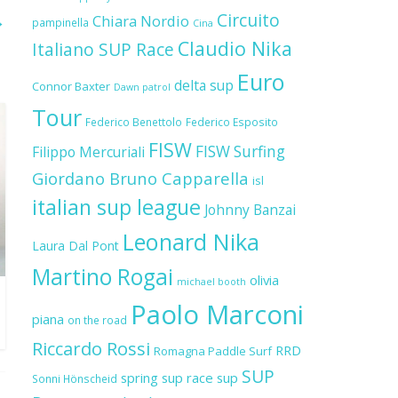
Circuito
→
Chiara Nordio
pampinella
Cina
Claudio Nika
Italiano SUP Race
Euro
delta sup
Connor Baxter
Dawn patrol
Tour
Federico Benettolo
Federico Esposito
FISW
FISW Surfing
Filippo Mercuriali
Giordano Bruno Capparella
isl
italian sup league
Johnny Banzai
Leonard Nika
Laura Dal Pont
Martino Rogai
olivia
michael booth
Paolo Marconi
piana
on the road
Riccardo Rossi
RRD
Romagna Paddle Surf
SUP
spring sup race
sup
Sonni Hönscheid