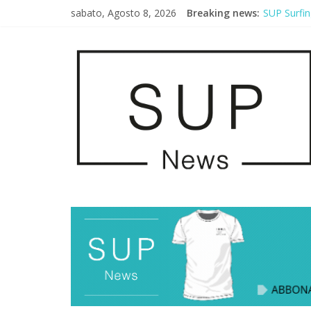
sabato, Agosto 8, 2026
Breaking news:
SUP Surfin
AirSUP a G
Gallico Pa
Porto Selv
2° Urban S