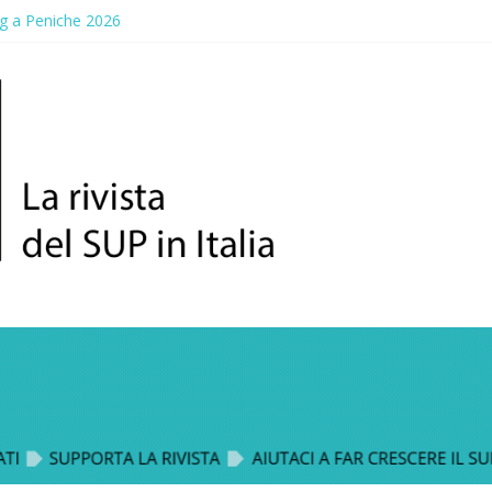
g a Peniche 2026
allico: prima storica gara per Reggio Calabria
ddle Fest 2026: sul lungomare di Gallico torna la festa del SUP
aggio, a lezione di soccorso con la giornata della prevenzione
up Trophy: la regata solidale per lo IOR