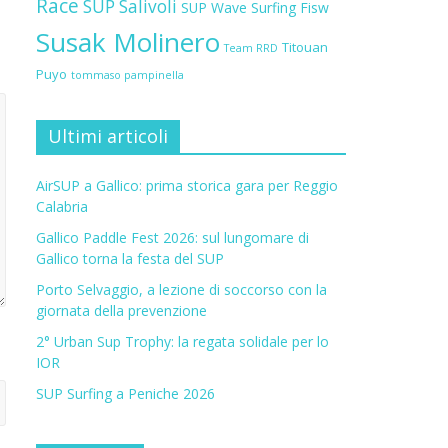
Race
SUP Salivoli
SUP Wave
Surfing Fisw
Susak Molinero
Titouan
Team RRD
Puyo
tommaso pampinella
Ultimi articoli
AirSUP a Gallico: prima storica gara per Reggio
Calabria
Gallico Paddle Fest 2026: sul lungomare di
Gallico torna la festa del SUP
Porto Selvaggio, a lezione di soccorso con la
giornata della prevenzione
2° Urban Sup Trophy: la regata solidale per lo
IOR
SUP Surfing a Peniche 2026