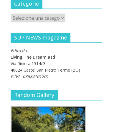
Categorie
SUP NEWS magazine
Edito da:
Living The Dream asd
Via Riniera 1514/G
40024 Castel San Pietro Terme (BO)
P.IVA: 03684101201
Random Gallery