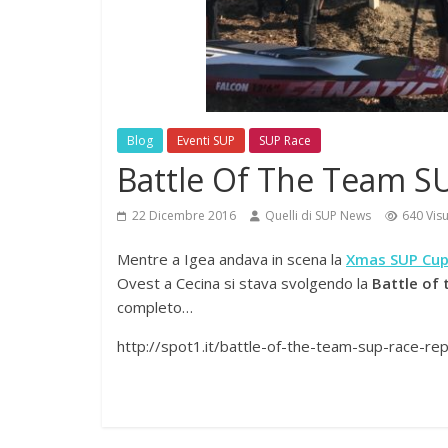
Blog
Eventi SUP
SUP Race
Battle Of The Team SU
22 Dicembre 2016
Quelli di SUP News
640 Visu
Mentre a Igea andava in scena la
Xmas SUP Cu
Ovest a Cecina si stava svolgendo la
Battle of
completo…
http://spot1.it/battle-of-the-team-sup-race-r