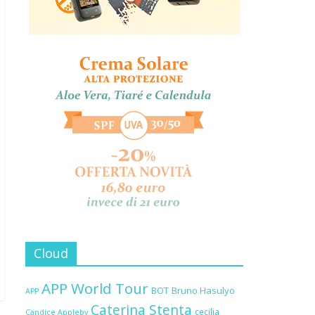
Cloud
APP World Tour
BOT
Bruno Hasulyo
APP
Caterina Stenta
cecilia
Candice Appleby