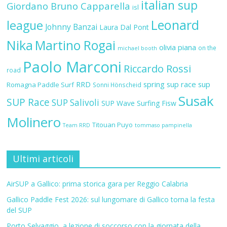
italian sup
Giordano Bruno Capparella
isl
Leonard
league
Johnny Banzai
Laura Dal Pont
Nika
Martino Rogai
olivia piana
on the
michael booth
Paolo Marconi
Riccardo Rossi
road
RRD
spring sup race
sup
Romagna Paddle Surf
Sonni Hönscheid
Susak
SUP Race
SUP Salivoli
SUP Wave
Surfing Fisw
Molinero
Titouan Puyo
Team RRD
tommaso pampinella
Ultimi articoli
AirSUP a Gallico: prima storica gara per Reggio Calabria
Gallico Paddle Fest 2026: sul lungomare di Gallico torna la festa
del SUP
Porto Selvaggio, a lezione di soccorso con la giornata della