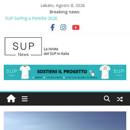
sabato, Agosto 8, 2026
Breaking news:
SUP Surfing a Peniche 2026
AirSUP a Gallico: prima storica gara per Reggio Calabria
Gallico Paddle Fest 2026: sul lungomare di Gallico torna la festa
del SUP
Porto Selvaggio, a lezione di soccorso con la giornata della
prevenzione
2° Urban Sup Trophy: la regata solidale per lo IOR