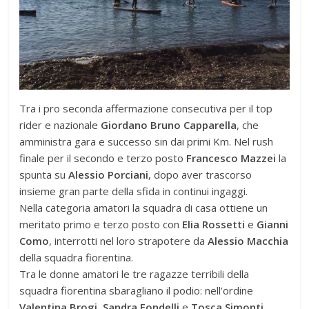
Tra i pro seconda affermazione consecutiva per il top
rider e nazionale
Giordano Bruno Capparella
, che
amministra gara e successo sin dai primi Km. Nel rush
finale per il secondo e terzo posto
Francesco Mazzei
la
spunta su
Alessio Porciani
, dopo aver trascorso
insieme gran parte della sfida in continui ingaggi.
Nella categoria amatori la squadra di casa ottiene un
meritato primo e terzo posto con
Elia Rossetti
e
Gianni
Como
, interrotti nel loro strapotere da
Alessio Macchia
della squadra fiorentina.
Tra le donne amatori le tre ragazze terribili della
squadra fiorentina sbaragliano il podio: nell’ordine
Valentina Brogi
,
Sandra Fondelli
e
Tosca Simonti
.