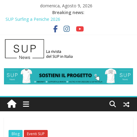
domenica, Agosto 9, 2026
2° Urban Sup Trophy: la regata solidale per lo IOR
Breaking news:
SUP Surfing a Peniche 2026
AirSUP a Gallico: prima storica gara per Reggio Calabria
Gallico Paddle Fest 2026: sul lungomare di Gallico torna la festa
del SUP
Porto Selvaggio, a lezione di soccorso con la giornata della
prevenzione
Blog
Eventi SUP