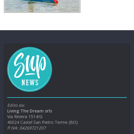
Edito da:
Living The Dream srls
Via Riniera 1514/G
40024 Castel San Pietro Terme (BO)
P.IVA: 04269721207