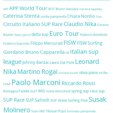
APP World Tour
BOT
Bruno Hasulyo
APP
Candice Appleby
Caterina Stenta
Chiara Nordio
cecilia pampinella
Cina
Claudio Nika
Circuito Italiano SUP Race
Connor
Euro Tour
delta sup
Baxter
Federico Benettolo
Dawn patrol
FISW
FISW Surfing
Filippo Mercuriali
Federico Esposito
italian sup
Giordano Bruno Capparella
isl
Leonard
league
Johnny Banzai
Laura Dal Pont
Nika
Martino Rogai
olivia piana
on the
michael booth
Paolo Marconi
Riccardo Rossi
road
RRD
spring sup race
sup
Romagna Paddle Surf
Sonni Hönscheid
Susak
SUP Race
SUP Salivoli
SUP Wave
Surfing Fisw
Molinero
Titouan Puyo
Team RRD
tommaso pampinella