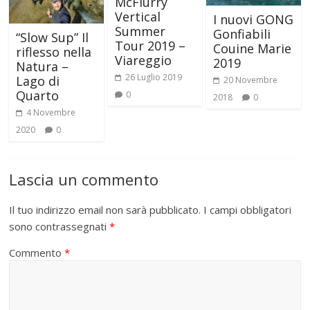
McFlurry
Vertical
I nuovi GONG
Summer
Gonfiabili
“Slow Sup” Il
Tour 2019 –
Couine Marie
riflesso nella
Viareggio
2019
Natura –
26 Luglio 2019
Lago di
20 Novembre
Quarto
0
2018
0
4 Novembre
2020
0
Lascia un commento
Il tuo indirizzo email non sarà pubblicato.
I campi obbligatori
sono contrassegnati
*
Commento
*