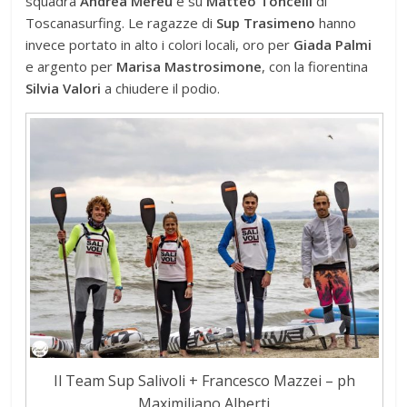
squadra
Andrea Mereu
e su
Matteo Toncelli
di
Toscanasurfing. Le ragazze di
Sup Trasimeno
hanno
invece portato in alto i colori locali, oro per
Giada Palmi
e argento per
Marisa Mastrosimone
, con la fiorentina
Silvia Valori
a chiudere il podio.
Il Team Sup Salivoli + Francesco Mazzei – ph
Maximiliano Alberti