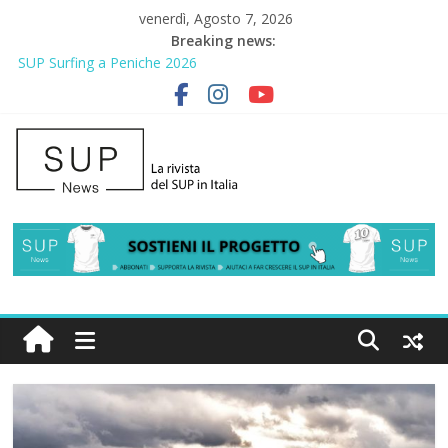
venerdì, Agosto 7, 2026
Breaking news:
SUP Surfing a Peniche 2026
AirSUP a Gallico: prima storica gara per Reggio Calabria
Gallico Paddle Fest 2026: sul lungomare di Gallico torna la festa
del SUP
Porto Selvaggio, a lezione di soccorso con la giornata della
prevenzione
2° Urban Sup Trophy: la regata solidale per lo IOR