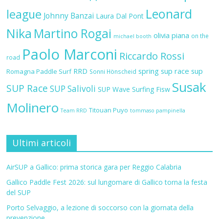
Leonard
league
Johnny Banzai
Laura Dal Pont
Nika
Martino Rogai
olivia piana
on the
michael booth
Paolo Marconi
Riccardo Rossi
road
RRD
spring sup race
sup
Romagna Paddle Surf
Sonni Hönscheid
Susak
SUP Race
SUP Salivoli
SUP Wave
Surfing Fisw
Molinero
Titouan Puyo
Team RRD
tommaso pampinella
Ultimi articoli
AirSUP a Gallico: prima storica gara per Reggio Calabria
Gallico Paddle Fest 2026: sul lungomare di Gallico torna la festa
del SUP
Porto Selvaggio, a lezione di soccorso con la giornata della
prevenzione