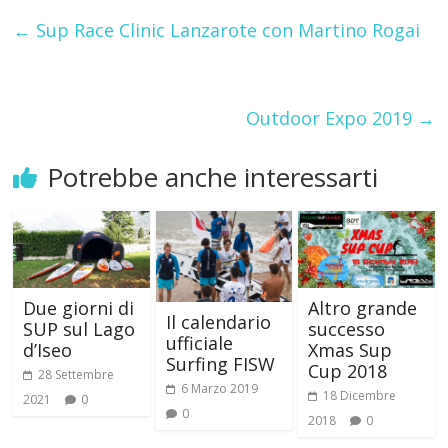
←
Sup Race Clinic Lanzarote con Martino Rogai
Outdoor Expo 2019
→
Potrebbe anche interessarti
Due giorni di
Altro grande
Il calendario
SUP sul Lago
successo
ufficiale
d’Iseo
Xmas Sup
Surfing FISW
Cup 2018
28 Settembre
6 Marzo 2019
18 Dicembre
2021
0
0
2018
0