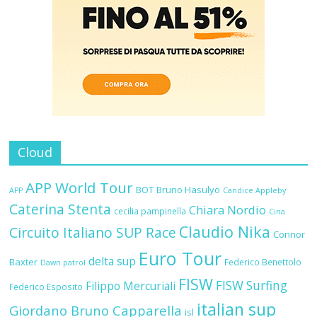
Cloud
APP World Tour
BOT
Bruno Hasulyo
APP
Candice Appleby
Caterina Stenta
Chiara Nordio
cecilia pampinella
Cina
Claudio Nika
Circuito Italiano SUP Race
Connor
Euro Tour
delta sup
Baxter
Federico Benettolo
Dawn patrol
FISW
FISW Surfing
Filippo Mercuriali
Federico Esposito
italian sup
Giordano Bruno Capparella
isl