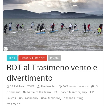
Blog
Eventi SUP Report
Rivista
BOT al Trasimeno vento e
divertimento
11 Febbraio 2019
The Insider
699 Visualizzazioni
0
,
,
,
,
Comment
battle of the team
BOT
Paolo Marconi
sup
SUP
,
,
,
,
Salivoli
Sup Trasimeno
Susak Molinero
Toscanasurfing
trasimeno