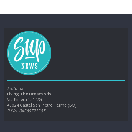
Edito da:
Living The Dream srls
Via Riniera 1514/G
40024 Castel San Pietro Terme (BO)
P.IVA: 04269721207