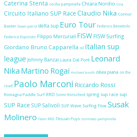
Caterina Stenta
Chiara Nordio
cecilia pampinella
Cina
Claudio Nika
Circuito Italiano SUP Race
Connor
Euro Tour
delta sup
Baxter
Federico Benettolo
Dawn patrol
FISW
FISW Surfing
Filippo Mercuriali
Federico Esposito
italian sup
Giordano Bruno Capparella
isl
Leonard
league
Johnny Banzai
Laura Dal Pont
Nika
Martino Rogai
olivia piana
on the
michael booth
Paolo Marconi
Riccardo Rossi
road
RRD
spring sup race
sup
Romagna Paddle Surf
Sonni Hönscheid
Susak
SUP Race
SUP Salivoli
SUP Wave
Surfing Fisw
Molinero
Titouan Puyo
Team RRD
tommaso pampinella