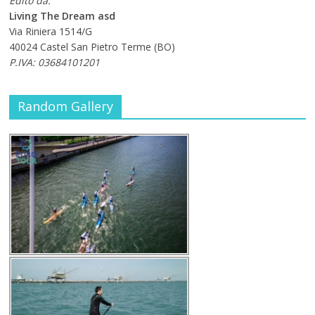
Edito da:
Living The Dream asd
Via Riniera 1514/G
40024 Castel San Pietro Terme (BO)
P.IVA: 03684101201
Random Gallery