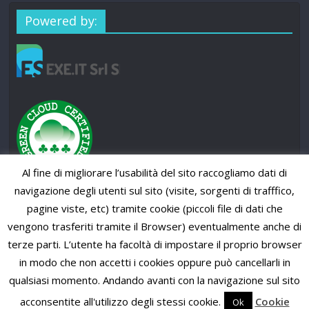
Powered by:
Al fine di migliorare l’usabilità del sito raccogliamo dati di
navigazione degli utenti sul sito (visite, sorgenti di trafffico,
pagine viste, etc) tramite cookie (piccoli file di dati che
vengono trasferiti tramite il Browser) eventualmente anche di
terze parti. L’utente ha facoltà di impostare il proprio browser
in modo che non accetti i cookies oppure può cancellarli in
qualsiasi momento. Andando avanti con la navigazione sul sito
Copyright © 2026
SUP News Magazine
. All rights reserved.
Theme: ColorMag Pro by
ThemeGrill
. Powered by
WordPress
.
acconsentite all'utilizzo degli stessi cookie.
Cookie
Ok