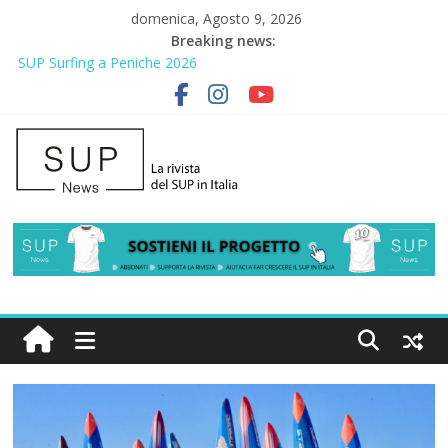
domenica, Agosto 9, 2026
Breaking news:
2° Urban Sup Trophy: la regata solidale per lo IOR
SUP Surfing a Peniche 2026
AirSUP a Gallico: prima storica gara per Reggio Calabria
Gallico Paddle Fest 2026: sul lungomare di Gallico torna la festa
del SUP
Porto Selvaggio, a lezione di soccorso con la giornata della
prevenzione