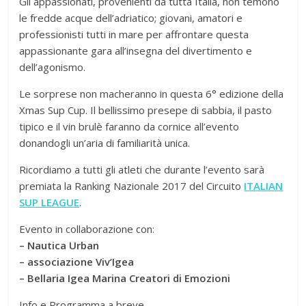
Gli appassionati, provenienti da tutta Italia, non temono
le fredde acque dell’adriatico; giovani, amatori e
professionisti tutti in mare per affrontare questa
appassionante gara all’insegna del divertimento e
dell’agonismo.
Le sorprese non macheranno in questa 6° edizione della
Xmas Sup Cup. Il bellissimo presepe di sabbia, il pasto
tipico e il vin brulè faranno da cornice all’evento
donandogli un’aria di familiarità unica.
Ricordiamo a tutti gli atleti che durante l’evento sarà
premiata la Ranking Nazionale 2017 del Circuito
ITALIAN
SUP LEAGUE
.
Evento in collaborazione con:
– Nautica Urban
– associazione Viv’Igea
– Bellaria Igea Marina Creatori di Emozioni
Info e Programma a breve…