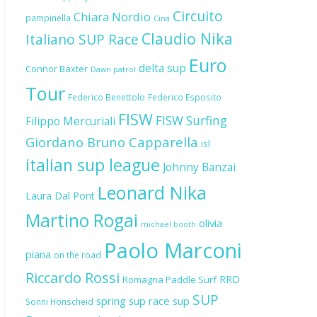
Circuito
Chiara Nordio
pampinella
Cina
Claudio Nika
Italiano SUP Race
Euro
delta sup
Connor Baxter
Dawn patrol
Tour
Federico Benettolo
Federico Esposito
FISW
FISW Surfing
Filippo Mercuriali
Giordano Bruno Capparella
isl
italian sup league
Johnny Banzai
Leonard Nika
Laura Dal Pont
Martino Rogai
olivia
michael booth
Paolo Marconi
piana
on the road
Riccardo Rossi
RRD
Romagna Paddle Surf
SUP
spring sup race
sup
Sonni Hönscheid