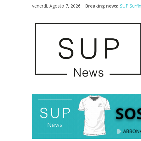
venerdì, Agosto 7, 2026
Breaking news:
SUP Surfi
AirSUP a G
Gallico Pa
Porto Selv
2° Urban S