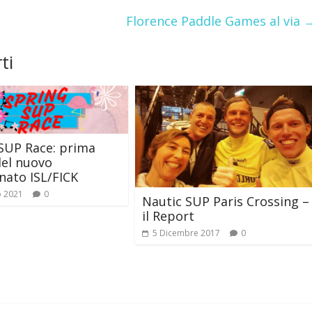
Florence Paddle Games al via
ti
SUP Race: prima
el nuovo
ato ISL/FICK
o 2021
0
Nautic SUP Paris Crossing –
il Report
5 Dicembre 2017
0