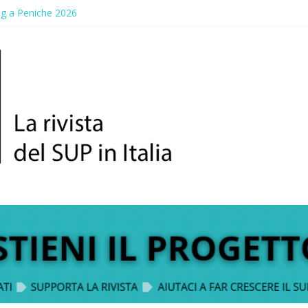
ng a Peniche 2026
allico: prima storica gara per Reggio Calabria
ddle Fest 2026: sul lungomare di Gallico torna la festa del SUP
aggio, a lezione di soccorso con la giornata della prevenzione
up Trophy: la regata solidale per lo IOR