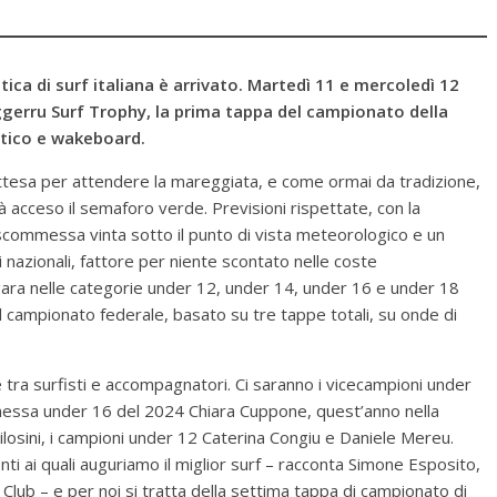
ca di surf italiana è arrivato. Martedì 11 e mercoledì 12
ggerru Surf Trophy, la prima tappa del campionato della
autico e wakeboard.
 attesa per attendere la mareggiata, e come ormai da tradizione,
à acceso il semaforo verde. Previsioni rispettate, con la
commessa vinta sotto il punto di vista meteorologico e un
nazionali, fattore per niente scontato nelle coste
n gara nelle categorie under 12, under 14, under 16 e under 18
 al campionato federale, basato su tre tappe totali, su onde di
tra surfisti e accompagnatori. Ci saranno i vicecampioni under
onessa under 16 del 2024 Chiara Cuppone, quest’anno nella
ilosini, i campioni under 12 Caterina Congiu e Daniele Mereu.
nti ai quali auguriamo il miglior surf – racconta Simone Esposito,
Club – e per noi si tratta della settima tappa di campionato di