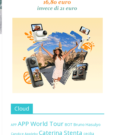
Cloud
APP World Tour
BOT
Bruno Hasulyo
APP
Caterina Stenta
cecilia
Candice Appleby