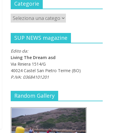
Categorie
SUP NEWS magazine
Edito da:
Living The Dream asd
Via Riniera 1514/G
40024 Castel San Pietro Terme (BO)
P.IVA: 03684101201
Random Gallery