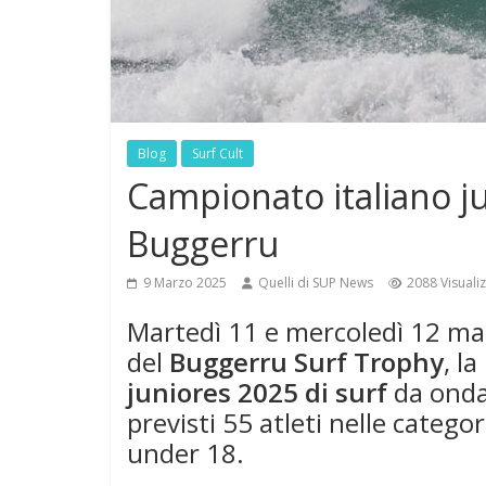
Blog
Surf Cult
Campionato italiano ju
Buggerru
9 Marzo 2025
Quelli di SUP News
2088 Visuali
Martedì 11 e mercoledì 12 mar
del
Buggerru Surf Trophy
, l
juniores 2025 di surf
da onda
previsti 55 atleti nelle categ
under 18.