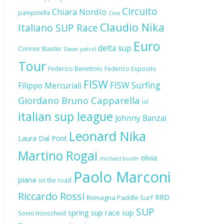
Circuito
Chiara Nordio
pampinella
Cina
Claudio Nika
Italiano SUP Race
Euro
delta sup
Connor Baxter
Dawn patrol
Tour
Federico Benettolo
Federico Esposito
FISW
FISW Surfing
Filippo Mercuriali
Giordano Bruno Capparella
isl
italian sup league
Johnny Banzai
Leonard Nika
Laura Dal Pont
Martino Rogai
olivia
michael booth
Paolo Marconi
piana
on the road
Riccardo Rossi
RRD
Romagna Paddle Surf
SUP
spring sup race
sup
Sonni Hönscheid