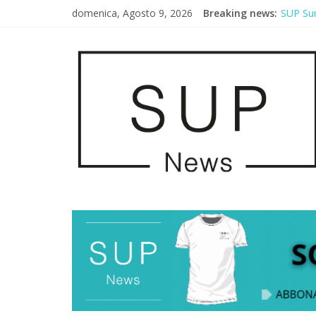
domenica, Agosto 9, 2026
Breaking news:
SUP Sur
AirSUP 
Gallico
Porto S
2° Urba