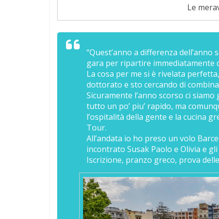
Le merav
“Quest’anno a differenza dell’anno 
gara per ripartire immediatamente 
La cosa per me si è rivelata perfetta,
dottorato e sto cercando di combina
Sicuramente l’anno scorso ci siamo g
tutto un po’ piu’ rapido, ma comunqu
l’ospitalità della gente e la cucina 
Tour.
All’andata io ho preso un volo Barcel
incontrato Susak Paolo e Olivia e gli a
Iscrizione, pranzo greco, prova delle