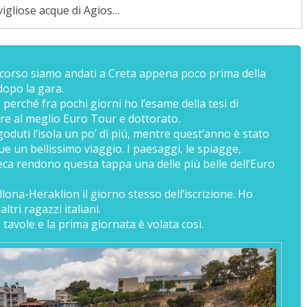
igliose acque di Agios…
scorso siamo andati a Creta appena poco prima della
dopo la gara.
 perché fra pochi giorni ho l’esame della tesi di
re al meglio Euro Tour e dottorato.
oduti l’isola un po’ di piú, mentre quest’anno è stato
e un bellissimo viaggio. I paesaggi, le spiagge,
greca rendono questa tappa una delle più belle dell’Euro
lona-Heraklion il giorno stesso dell’iscrizione. Ho
ltri ragazzi italiani.
 tavole e la prima giornata è volata così.