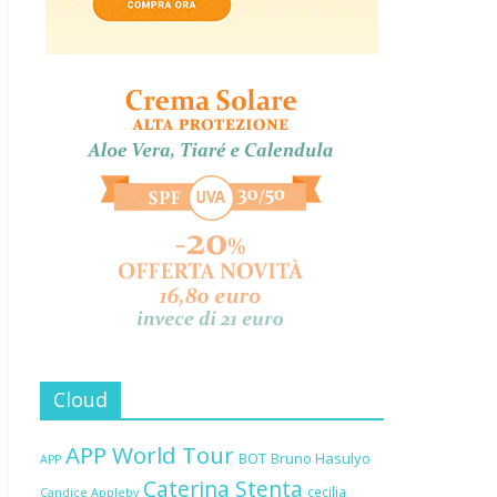
Cloud
APP World Tour
BOT
Bruno Hasulyo
APP
Caterina Stenta
cecilia
Candice Appleby