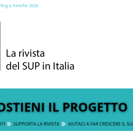
fing a Peniche 2026
a Gallico: prima storica gara per Reggio Calabria
 Paddle Fest 2026: sul lungomare di Gallico torna la festa del SUP
elvaggio, a lezione di soccorso con la giornata della prevenzione
n Sup Trophy: la regata solidale per lo IOR