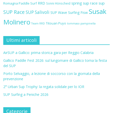
RRD
spring sup race
sup
Romagna Paddle Surf
Sonni Hönscheid
Susak
SUP Race
SUP Salivoli
SUP Wave
Surfing Fisw
Molinero
Titouan Puyo
Team RRD
tommaso pampinella
Ultimi articoli
AirSUP a Gallico: prima storica gara per Reggio Calabria
Gallico Paddle Fest 2026: sul lungomare di Gallico torna la festa
del SUP
Porto Selvaggio, a lezione di soccorso con la giornata della
prevenzione
2° Urban Sup Trophy: la regata solidale per lo IOR
SUP Surfing a Peniche 2026
Categorie