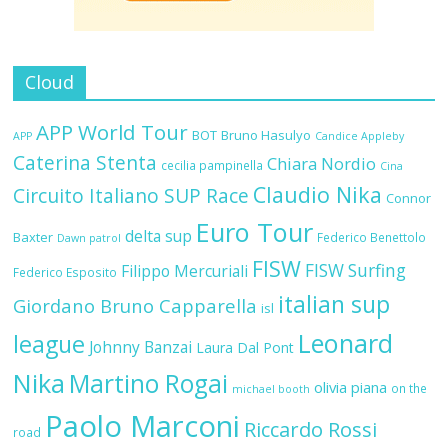
Cloud
APP World Tour
BOT
Bruno Hasulyo
APP
Candice Appleby
Caterina Stenta
Chiara Nordio
cecilia pampinella
Cina
Claudio Nika
Circuito Italiano SUP Race
Connor
Euro Tour
delta sup
Baxter
Federico Benettolo
Dawn patrol
FISW
FISW Surfing
Filippo Mercuriali
Federico Esposito
italian sup
Giordano Bruno Capparella
isl
Leonard
league
Johnny Banzai
Laura Dal Pont
Nika
Martino Rogai
olivia piana
on the
michael booth
Paolo Marconi
Riccardo Rossi
road