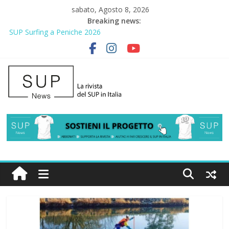
sabato, Agosto 8, 2026
Breaking news:
SUP Surfing a Peniche 2026
AirSUP a Gallico: prima storica gara per Reggio Calabria
Gallico Paddle Fest 2026: sul lungomare di Gallico torna la festa
del SUP
Porto Selvaggio, a lezione di soccorso con la giornata della
prevenzione
2° Urban Sup Trophy: la regata solidale per lo IOR