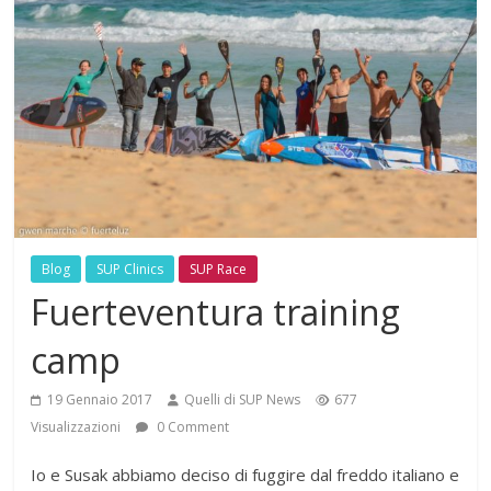
Blog
SUP Clinics
SUP Race
Fuerteventura training
camp
19 Gennaio 2017
Quelli di SUP News
677
Visualizzazioni
0 Comment
Io e Susak abbiamo deciso di fuggire dal freddo italiano e