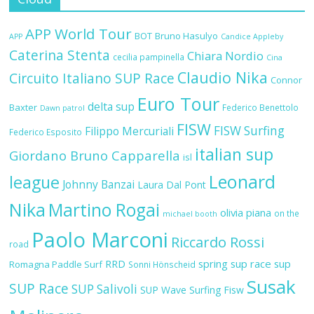
APP World Tour
BOT
Bruno Hasulyo
APP
Candice Appleby
Caterina Stenta
Chiara Nordio
cecilia pampinella
Cina
Claudio Nika
Circuito Italiano SUP Race
Connor
Euro Tour
delta sup
Baxter
Federico Benettolo
Dawn patrol
FISW
FISW Surfing
Filippo Mercuriali
Federico Esposito
italian sup
Giordano Bruno Capparella
isl
Leonard
league
Johnny Banzai
Laura Dal Pont
Nika
Martino Rogai
olivia piana
on the
michael booth
Paolo Marconi
Riccardo Rossi
road
RRD
spring sup race
sup
Romagna Paddle Surf
Sonni Hönscheid
Susak
SUP Race
SUP Salivoli
SUP Wave
Surfing Fisw