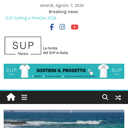
venerdì, Agosto 7, 2026
Breaking news:
SUP Surfing a Peniche 2026
AirSUP a Gallico: prima storica gara per Reggio Calabria
Gallico Paddle Fest 2026: sul lungomare di Gallico torna la festa
del SUP
Porto Selvaggio, a lezione di soccorso con la giornata della
prevenzione
2° Urban Sup Trophy: la regata solidale per lo IOR