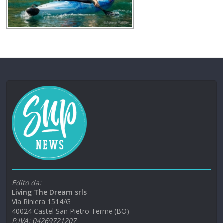
Edito da:
Living The Dream srls
Via Riniera 1514/G
40024 Castel San Pietro Terme (BO)
P.IVA: 04269721207