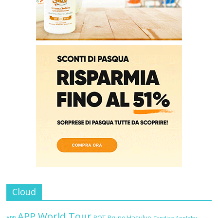
Cloud
APP World Tour
BOT
Bruno Hasulyo
APP
Candice Appleby