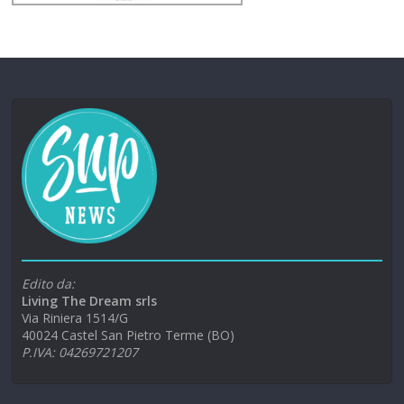
Edito da:
Living The Dream srls
Via Riniera 1514/G
40024 Castel San Pietro Terme (BO)
P.IVA: 04269721207