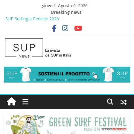
giovedì, Agosto 6, 2026
Breaking news:
SUP Surfing a Peniche 2026
AirSUP a Gallico: prima storica gara per Reggio Calabria
Gallico Paddle Fest 2026: sul lungomare di Gallico torna la festa
del SUP
Porto Selvaggio, a lezione di soccorso con la giornata della
prevenzione
2° Urban Sup Trophy: la regata solidale per lo IOR