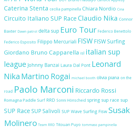
Caterina Stenta
Chiara Nordio
cecilia pampinella
Cina
Claudio Nika
Circuito Italiano SUP Race
Connor
Euro Tour
delta sup
Baxter
Federico Benettolo
Dawn patrol
FISW
FISW Surfing
Filippo Mercuriali
Federico Esposito
italian sup
Giordano Bruno Capparella
isl
Leonard
league
Johnny Banzai
Laura Dal Pont
Nika
Martino Rogai
olivia piana
on the
michael booth
Paolo Marconi
Riccardo Rossi
road
RRD
spring sup race
sup
Romagna Paddle Surf
Sonni Hönscheid
Susak
SUP Race
SUP Salivoli
SUP Wave
Surfing Fisw
Molinero
Titouan Puyo
Team RRD
tommaso pampinella