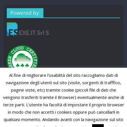
Powered by:
Al fine di migliorare l’usabilità del sito raccogliamo dati di
navigazione degli utenti sul sito (visite, sorgenti di trafffico,
pagine viste, etc) tramite cookie (piccoli file di dati che
vengono trasferiti tramite il Browser) eventualmente anche di
terze parti. L’utente ha facoltà di impostare il proprio browser
in modo che non accetti i cookies oppure può cancellarli in
qualsiasi momento. Andando avanti con la navigazione sul sito
Copyright © 2026
SUP News Magazine
. All rights reserved.
Theme: ColorMag Pro by
ThemeGrill
. Powered by
WordPress
.