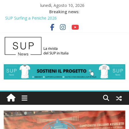
lunedì, Agosto 10, 2026
Breaking news:
SUP Surfing a Peniche 2026
AirSUP a Gallico: prima storica gara per Reggio Calabria
Gallico Paddle Fest 2026: sul lungomare di Gallico torna la festa
del SUP
Porto Selvaggio, a lezione di soccorso con la giornata della
prevenzione
2° Urban Sup Trophy: la regata solidale per lo IOR