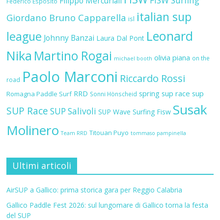
FISW Surfing
Filippo Mercuriali
Federico Esposito
italian sup
Giordano Bruno Capparella
isl
Leonard
league
Johnny Banzai
Laura Dal Pont
Nika
Martino Rogai
olivia piana
on the
michael booth
Paolo Marconi
Riccardo Rossi
road
RRD
spring sup race
sup
Romagna Paddle Surf
Sonni Hönscheid
Susak
SUP Race
SUP Salivoli
SUP Wave
Surfing Fisw
Molinero
Titouan Puyo
Team RRD
tommaso pampinella
Ultimi articoli
AirSUP a Gallico: prima storica gara per Reggio Calabria
Gallico Paddle Fest 2026: sul lungomare di Gallico torna la festa
del SUP