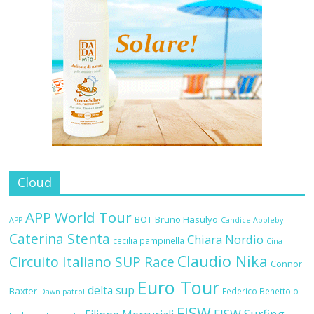
Cloud
APP World Tour
BOT
Bruno Hasulyo
APP
Candice Appleby
Caterina Stenta
Chiara Nordio
cecilia pampinella
Cina
Claudio Nika
Circuito Italiano SUP Race
Connor
Euro Tour
delta sup
Baxter
Federico Benettolo
Dawn patrol
FISW