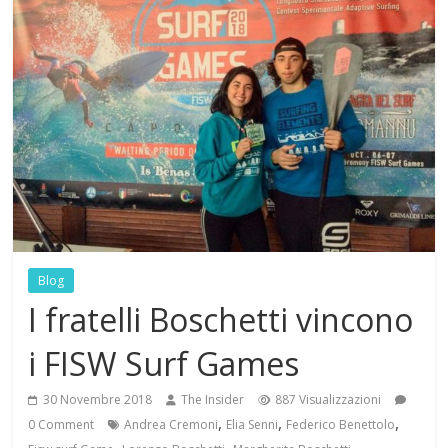
Blog
I fratelli Boschetti vincono
i FISW Surf Games
30 Novembre 2018
The Insider
887 Visualizzazioni
,
,
,
0 Comment
Andrea Cremoni
Elia Senni
Federico Benettolo
,
,