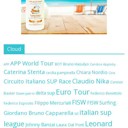
Cloud
APP World Tour
BOT
Bruno Hasulyo
APP
Candice Appleby
Caterina Stenta
Chiara Nordio
cecilia pampinella
Cina
Claudio Nika
Circuito Italiano SUP Race
Connor
Euro Tour
delta sup
Baxter
Federico Benettolo
Dawn patrol
FISW
FISW Surfing
Filippo Mercuriali
Federico Esposito
italian sup
Giordano Bruno Capparella
isl
Leonard
league
Johnny Banzai
Laura Dal Pont