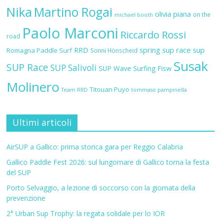
Nika
Martino Rogai
olivia piana
on the
michael booth
Paolo Marconi
Riccardo Rossi
road
RRD
spring sup race
sup
Romagna Paddle Surf
Sonni Hönscheid
Susak
SUP Race
SUP Salivoli
SUP Wave
Surfing Fisw
Molinero
Titouan Puyo
Team RRD
tommaso pampinella
Ultimi articoli
AirSUP a Gallico: prima storica gara per Reggio Calabria
Gallico Paddle Fest 2026: sul lungomare di Gallico torna la festa
del SUP
Porto Selvaggio, a lezione di soccorso con la giornata della
prevenzione
2° Urban Sup Trophy: la regata solidale per lo IOR