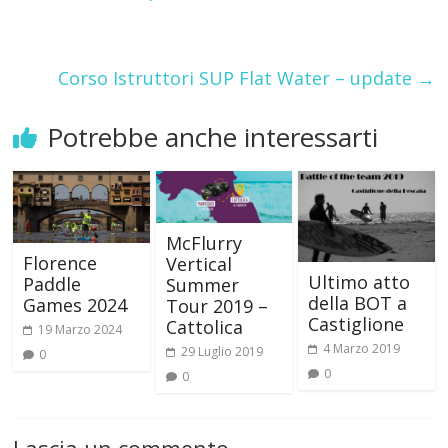
Corso Istruttori SUP Flat Water – update
→
Potrebbe anche interessarti
McFlurry
Florence
Vertical
Ultimo atto
Paddle
Summer
della BOT a
Games 2024
Tour 2019 –
Castiglione
Cattolica
19 Marzo 2024
4 Marzo 2019
29 Luglio 2019
0
0
0
Lascia un commento