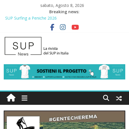
sabato, Agosto 8, 2026
Breaking news:
SUP Surfing a Peniche 2026
AirSUP a Gallico: prima storica gara per Reggio Calabria
Gallico Paddle Fest 2026: sul lungomare di Gallico torna la festa
del SUP
Porto Selvaggio, a lezione di soccorso con la giornata della
prevenzione
2° Urban Sup Trophy: la regata solidale per lo IOR