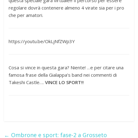
questa speciale gara virtuale!!! Il percorso per essere
regolare dovrà contenere almeno 4 virate sia per i pro
che per amatori.
https://youtu.be/OkLjNfZWp3Y
Cosa si vince in questa gara? Niente! …e per citare una
famosa frase della Gialappa’s band nei commenti di
Takeshi Castle….
VINCE LO SPORT
!!!
←
Ombrone e sport: fase-2 a Grosseto