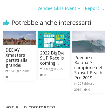
Vendee Gliss Event – il Report
→
Potrebbe anche interessarti
DEEJAY
2022 BigEye
Xmasters
Poenaiki
SUP Race is
partiti alla
Raioha é
coming…
grande!
campione del
4 Maggio 2022
16 Luglio 2018
Sunset Beach
0
Pro 2019
0
20 Febbraio
2019
0
Lascia un commento