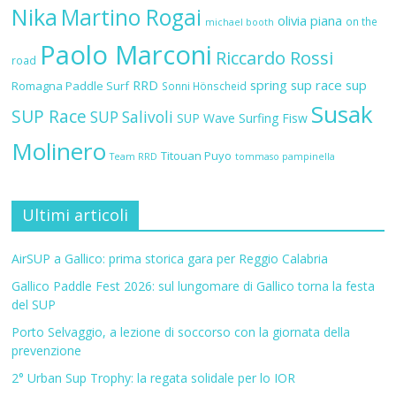
Nika
Martino Rogai
olivia piana
on the
michael booth
Paolo Marconi
Riccardo Rossi
road
RRD
spring sup race
sup
Romagna Paddle Surf
Sonni Hönscheid
Susak
SUP Race
SUP Salivoli
SUP Wave
Surfing Fisw
Molinero
Titouan Puyo
Team RRD
tommaso pampinella
Ultimi articoli
AirSUP a Gallico: prima storica gara per Reggio Calabria
Gallico Paddle Fest 2026: sul lungomare di Gallico torna la festa
del SUP
Porto Selvaggio, a lezione di soccorso con la giornata della
prevenzione
2° Urban Sup Trophy: la regata solidale per lo IOR