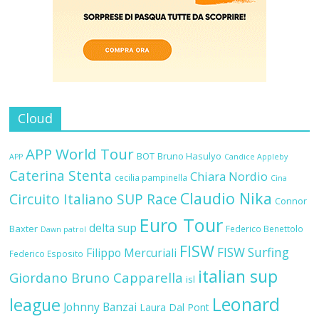
Cloud
APP World Tour
BOT
Bruno Hasulyo
APP
Candice Appleby
Caterina Stenta
Chiara Nordio
cecilia pampinella
Cina
Claudio Nika
Circuito Italiano SUP Race
Connor
Euro Tour
delta sup
Baxter
Federico Benettolo
Dawn patrol
FISW
FISW Surfing
Filippo Mercuriali
Federico Esposito
italian sup
Giordano Bruno Capparella
isl
Leonard
league
Johnny Banzai
Laura Dal Pont