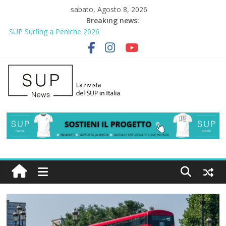
sabato, Agosto 8, 2026
Breaking news:
SUP Surfing a Peniche 2026
AirSUP a Gallico: prima storica gara per Reggio Calabria
Gallico Paddle Fest 2026: sul lungomare di Gallico torna la festa
del SUP
Porto Selvaggio, a lezione di soccorso con la giornata della
prevenzione
2° Urban Sup Trophy: la regata solidale per lo IOR