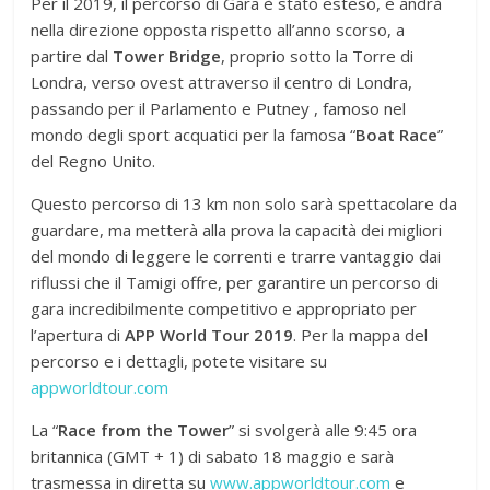
Per il 2019, il percorso di Gara è stato esteso, e andrà
nella direzione opposta rispetto all’anno scorso, a
partire dal
Tower Bridge
, proprio sotto la Torre di
Londra, verso ovest attraverso il centro di Londra,
passando per il Parlamento e Putney , famoso nel
mondo degli sport acquatici per la famosa “
Boat Race
”
del Regno Unito.
Questo percorso di 13 km non solo sarà spettacolare da
guardare, ma metterà alla prova la capacità dei migliori
del mondo di leggere le correnti e trarre vantaggio dai
riflussi che il Tamigi offre, per garantire un percorso di
gara incredibilmente competitivo e appropriato per
l’apertura di
APP World Tour 2019
. Per la mappa del
percorso e i dettagli, potete visitare su
appworldtour.com
La “
Race from the Tower
” si svolgerà alle 9:45 ora
britannica (GMT + 1) di sabato 18 maggio e sarà
trasmessa in diretta su
www.appworldtour.com
e