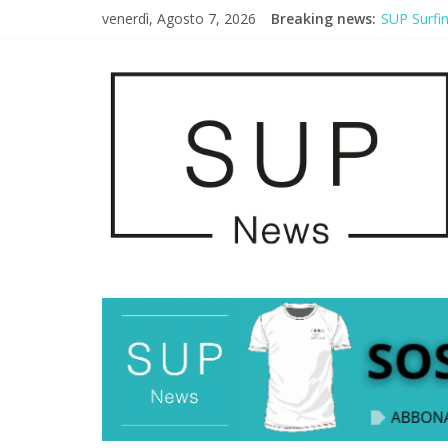
venerdì, Agosto 7, 2026
Breaking news:
SUP Surfi
AirSUP a G
Gallico Pa
Porto Selv
2° Urban S