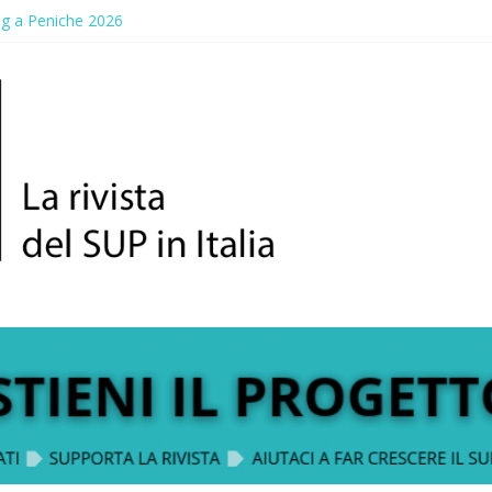
ng a Peniche 2026
allico: prima storica gara per Reggio Calabria
ddle Fest 2026: sul lungomare di Gallico torna la festa del SUP
aggio, a lezione di soccorso con la giornata della prevenzione
up Trophy: la regata solidale per lo IOR