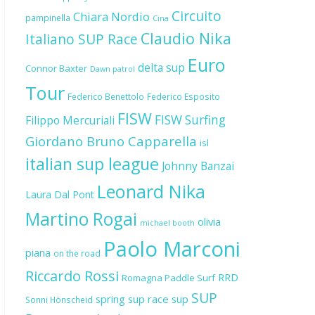
Circuito
Chiara Nordio
pampinella
Cina
Claudio Nika
Italiano SUP Race
Euro
delta sup
Connor Baxter
Dawn patrol
Tour
Federico Benettolo
Federico Esposito
FISW
FISW Surfing
Filippo Mercuriali
Giordano Bruno Capparella
isl
italian sup league
Johnny Banzai
Leonard Nika
Laura Dal Pont
Martino Rogai
olivia
michael booth
Paolo Marconi
piana
on the road
Riccardo Rossi
RRD
Romagna Paddle Surf
SUP
spring sup race
sup
Sonni Hönscheid