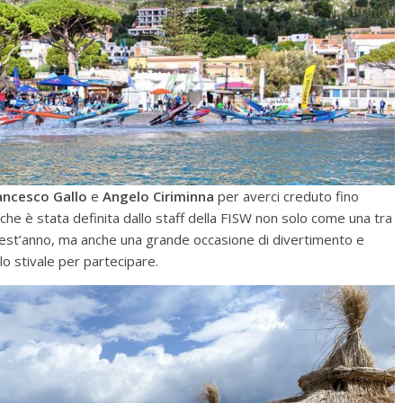
ancesco Gallo
e
Angelo
Ciriminna
per averci creduto fino
che è stata definita dallo staff della FISW non solo come una tra
quest’anno, ma anche una grande occasione di divertimento e
 lo stivale per partecipare.