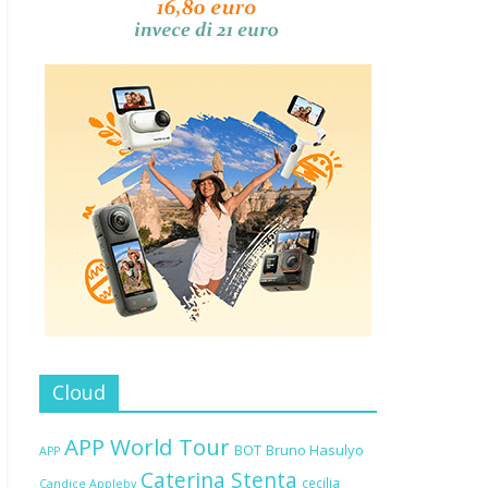
Cloud
APP World Tour
BOT
Bruno Hasulyo
APP
Caterina Stenta
cecilia
Candice Appleby