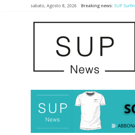
sabato, Agosto 8, 2026
Breaking news:
SUP Surfin
AirSUP a G
Gallico Pa
Porto Selv
2° Urban S