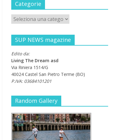
Categorie
SUP NEWS magazine
Edito da:
Living The Dream asd
Via Riniera 1514/G
40024 Castel San Pietro Terme (BO)
P.IVA: 03684101201
Random Gallery