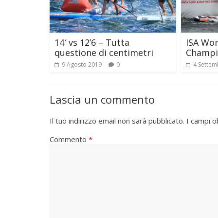
14′ vs 12’6 – Tutta
ISA Wo
questione di centimetri
Champi
9 Agosto 2019
0
4 Settem
Lascia un commento
Il tuo indirizzo email non sarà pubblicato.
I campi o
Commento
*