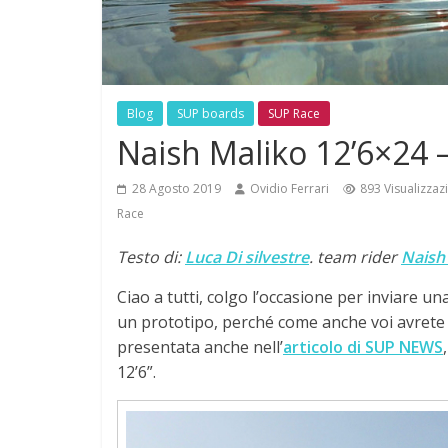
Blog
SUP boards
SUP Race
Naish Maliko 12’6×24 
28 Agosto 2019
Ovidio Ferrari
893 Visualizzaz
Race
Testo di:
Luca Di silvestre
. team rider
Naish 
Ciao a tutti, colgo l’occasione per inviare u
un prototipo, perché come anche voi avret
presentata anche nell’
articolo di SUP NEWS
12’6”.