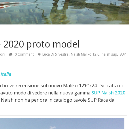
– 2020 proto model
,
,
,
ioni
0 Comment
Luca Di Silvestre
Naish Maliko 12'6
naish sup
SUP
Italia
na breve recensione sul nuovo Maliko 12’6”x24”. Si tratta di
e avuto modo di vedere nella nuova gamma
SUP Naish 2020
, Naish non ha per ora in catalogo tavole SUP Race da