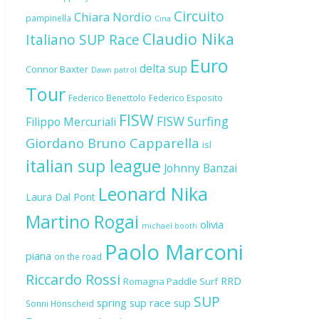
Circuito
Chiara Nordio
pampinella
Cina
Claudio Nika
Italiano SUP Race
Euro
delta sup
Connor Baxter
Dawn patrol
Tour
Federico Benettolo
Federico Esposito
FISW
FISW Surfing
Filippo Mercuriali
Giordano Bruno Capparella
isl
italian sup league
Johnny Banzai
Leonard Nika
Laura Dal Pont
Martino Rogai
olivia
michael booth
Paolo Marconi
piana
on the road
Riccardo Rossi
RRD
Romagna Paddle Surf
SUP
spring sup race
sup
Sonni Hönscheid