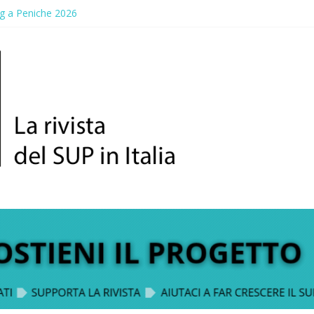
g a Peniche 2026
allico: prima storica gara per Reggio Calabria
ddle Fest 2026: sul lungomare di Gallico torna la festa del SUP
aggio, a lezione di soccorso con la giornata della prevenzione
up Trophy: la regata solidale per lo IOR