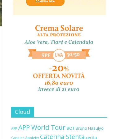
Cloud
APP World Tour
BOT
Bruno Hasulyo
APP
Caterina Stenta
cecilia
Candice Appleby