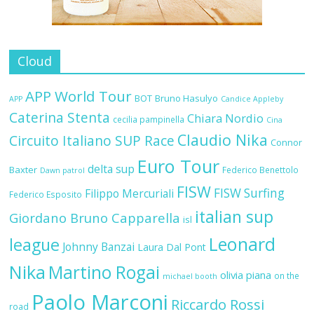
Cloud
APP World Tour
BOT
Bruno Hasulyo
APP
Candice Appleby
Caterina Stenta
Chiara Nordio
cecilia pampinella
Cina
Claudio Nika
Circuito Italiano SUP Race
Connor
Euro Tour
delta sup
Baxter
Federico Benettolo
Dawn patrol
FISW
FISW Surfing
Filippo Mercuriali
Federico Esposito
italian sup
Giordano Bruno Capparella
isl
Leonard
league
Johnny Banzai
Laura Dal Pont
Nika
Martino Rogai
olivia piana
on the
michael booth
Paolo Marconi
Riccardo Rossi
road