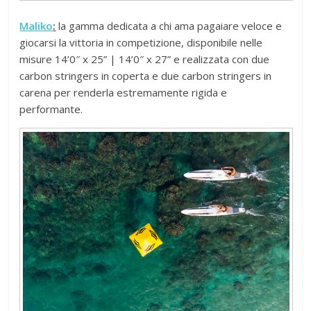
Maliko
:
la gamma dedicata a chi ama pagaiare veloce e
giocarsi la vittoria in competizione, disponibile nelle
misure 14’0″ x 25” | 14’0″ x 27” e realizzata con due
carbon stringers in coperta e due carbon stringers in
carena per renderla estremamente rigida e
performante.