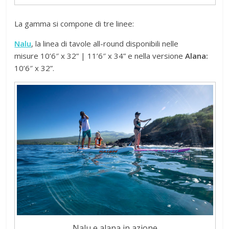
La gamma si compone di tre linee:
Nalu
, la linea di tavole all-round disponibili nelle
misure 10’6″ x 32” | 11’6″ x 34” e nella versione
Alana:
10’6″ x 32”.
Nalu e alana in azione