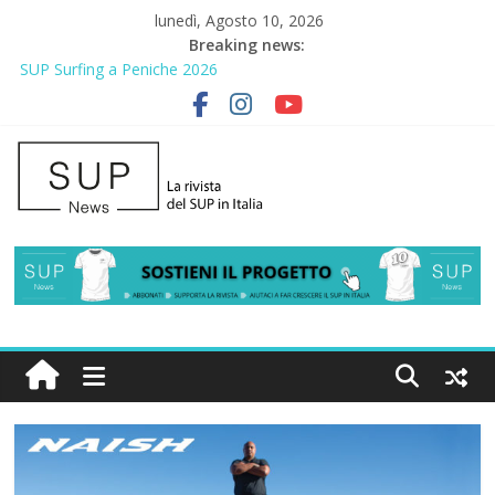
lunedì, Agosto 10, 2026
Breaking news:
SUP Surfing a Peniche 2026
AirSUP a Gallico: prima storica gara per Reggio Calabria
Gallico Paddle Fest 2026: sul lungomare di Gallico torna la festa
del SUP
Porto Selvaggio, a lezione di soccorso con la giornata della
prevenzione
2° Urban Sup Trophy: la regata solidale per lo IOR