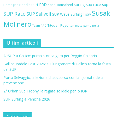
RRD
spring sup race
sup
Romagna Paddle Surf
Sonni Hönscheid
Susak
SUP Race
SUP Salivoli
SUP Wave
Surfing Fisw
Molinero
Titouan Puyo
Team RRD
tommaso pampinella
Ultimi articoli
AirSUP a Gallico: prima storica gara per Reggio Calabria
Gallico Paddle Fest 2026: sul lungomare di Gallico torna la festa
del SUP
Porto Selvaggio, a lezione di soccorso con la giornata della
prevenzione
2° Urban Sup Trophy: la regata solidale per lo IOR
SUP Surfing a Peniche 2026
Categorie