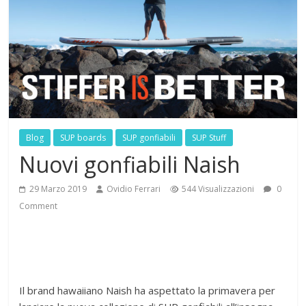
Blog
SUP boards
SUP gonfiabili
SUP Stuff
Nuovi gonfiabili Naish
29 Marzo 2019
Ovidio Ferrari
544 Visualizzazioni
0
Comment
Il brand hawaiiano Naish ha aspettato la primavera per