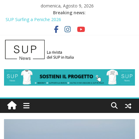
domenica, Agosto 9, 2026
Breaking news:
SUP Surfing a Peniche 2026
AirSUP a Gallico: prima storica gara per Reggio Calabria
Gallico Paddle Fest 2026: sul lungomare di Gallico torna la festa
del SUP
Porto Selvaggio, a lezione di soccorso con la giornata della
prevenzione
2° Urban Sup Trophy: la regata solidale per lo IOR