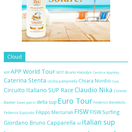
Cloud
APP World Tour
BOT
Bruno Hasulyo
APP
Candice Appleby
Caterina Stenta
Chiara Nordio
cecilia pampinella
Cina
Claudio Nika
Circuito Italiano SUP Race
Connor
Euro Tour
delta sup
Baxter
Federico Benettolo
Dawn patrol
FISW
FISW Surfing
Filippo Mercuriali
Federico Esposito
italian sup
Giordano Bruno Capparella
isl