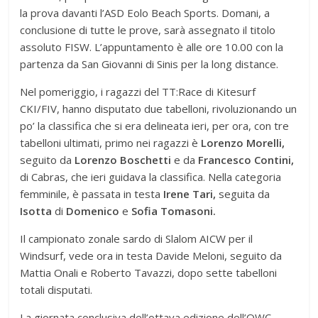
la prova davanti l’ASD Eolo Beach Sports. Domani, a
conclusione di tutte le prove, sarà assegnato il titolo
assoluto FISW. L’appuntamento è alle ore 10.00 con la
partenza da San Giovanni di Sinis per la long distance.
Nel pomeriggio, i ragazzi del TT:Race di Kitesurf
CKI/FIV, hanno disputato due tabelloni, rivoluzionando un
po’ la classifica che si era delineata ieri, per ora, con tre
tabelloni ultimati, primo nei ragazzi è
Lorenzo Morelli,
seguito da
Lorenzo Boschetti
e da
Francesco Contini,
di Cabras, che ieri guidava la classifica. Nella categoria
femminile, è passata in testa
Irene Tari,
seguita da
Isotta
di
Domenico
e
Sofia Tomasoni.
Il campionato zonale sardo di Slalom AICW per il
Windsurf, vede ora in testa Davide Meloni, seguito da
Mattia Onali e Roberto Tavazzi, dopo sette tabelloni
totali disputati.
La giornata conclusiva dell’ottava edizione dell’OWC