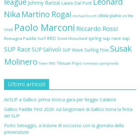
Leonard
league
Johnny Banzai
Laura Dal Pont
Nika
Martino Rogai
olivia piana
on the
michael booth
Paolo Marconi
Riccardo Rossi
road
RRD
spring sup race
sup
Romagna Paddle Surf
Sonni Hönscheid
Susak
SUP Race
SUP Salivoli
SUP Wave
Surfing Fisw
Molinero
Titouan Puyo
Team RRD
tommaso pampinella
Ultimi articoli
AirSUP a Gallico: prima storica gara per Reggio Calabria
Gallico Paddle Fest 2026: sul lungomare di Gallico torna la festa
del SUP
Porto Selvaggio, a lezione di soccorso con la giornata della
prevenzione