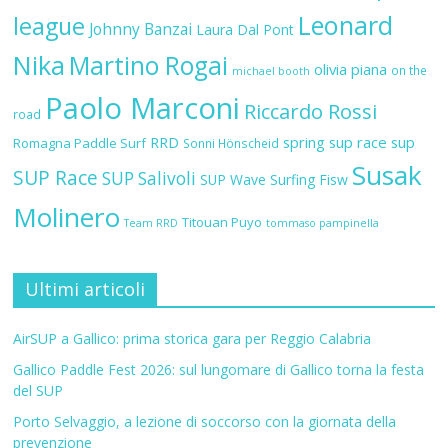
Leonard
league
Johnny Banzai
Laura Dal Pont
Nika
Martino Rogai
olivia piana
on the
michael booth
Paolo Marconi
Riccardo Rossi
road
RRD
spring sup race
sup
Romagna Paddle Surf
Sonni Hönscheid
Susak
SUP Race
SUP Salivoli
SUP Wave
Surfing Fisw
Molinero
Titouan Puyo
Team RRD
tommaso pampinella
Ultimi articoli
AirSUP a Gallico: prima storica gara per Reggio Calabria
Gallico Paddle Fest 2026: sul lungomare di Gallico torna la festa
del SUP
Porto Selvaggio, a lezione di soccorso con la giornata della
prevenzione