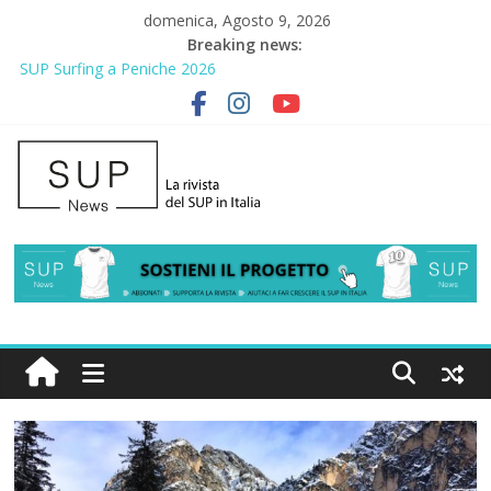
domenica, Agosto 9, 2026
Breaking news:
SUP Surfing a Peniche 2026
AirSUP a Gallico: prima storica gara per Reggio Calabria
Gallico Paddle Fest 2026: sul lungomare di Gallico torna la festa
del SUP
Porto Selvaggio, a lezione di soccorso con la giornata della
prevenzione
2° Urban Sup Trophy: la regata solidale per lo IOR