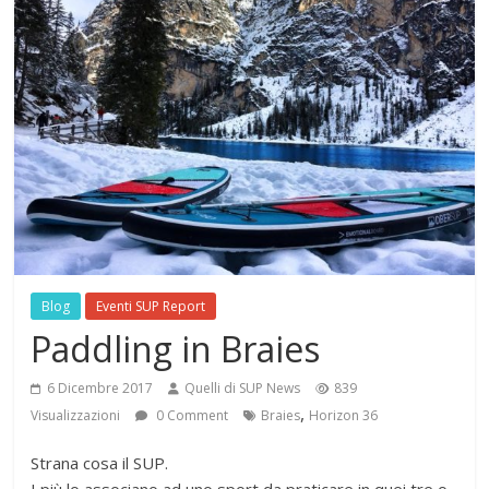
Blog
Eventi SUP Report
Paddling in Braies
6 Dicembre 2017
Quelli di SUP News
839
,
Visualizzazioni
0 Comment
Braies
Horizon 36
Strana cosa il SUP.
I più lo associano ad uno sport da praticare in quei tre o