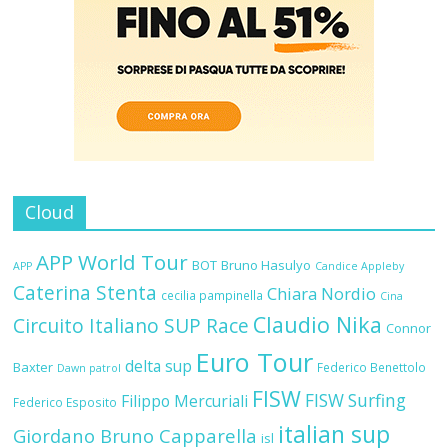
Cloud
APP World Tour
BOT
Bruno Hasulyo
APP
Candice Appleby
Caterina Stenta
Chiara Nordio
cecilia pampinella
Cina
Claudio Nika
Circuito Italiano SUP Race
Connor
Euro Tour
delta sup
Baxter
Federico Benettolo
Dawn patrol
FISW
FISW Surfing
Filippo Mercuriali
Federico Esposito
italian sup
Giordano Bruno Capparella
isl