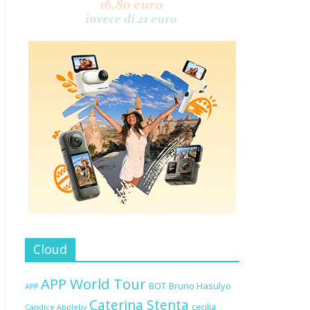
Cloud
APP World Tour
BOT
Bruno Hasulyo
APP
Caterina Stenta
cecilia
Candice Appleby