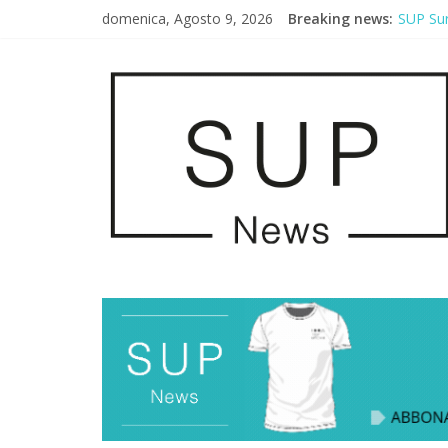
domenica, Agosto 9, 2026
Breaking news:
SUP Sur
AirSUP 
Gallico
Porto S
2° Urba