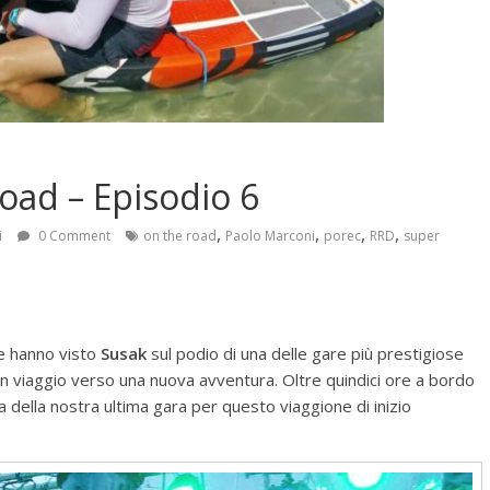
oad – Episodio 6
,
,
,
,
i
0 Comment
on the road
Paolo Marconi
porec
RRD
super
 hanno visto
Susak
sul podio di una delle gare più prestigiose
n viaggio verso una nuova avventura. Oltre quindici ore a bordo
a della nostra ultima gara per questo viaggione di inizio