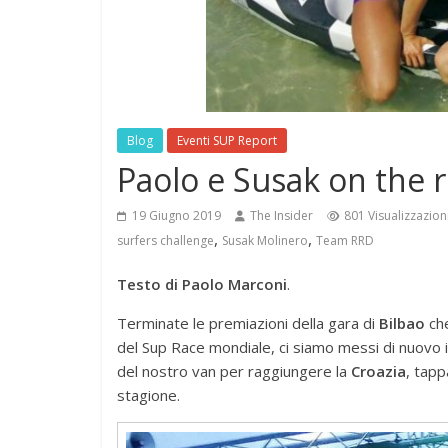
Blog
Eventi SUP Report
Paolo e Susak on the r
19 Giugno 2019
The Insider
801 Visualizzazion
,
,
surfers challenge
Susak Molinero
Team RRD
Testo di Paolo Marconi
.
Terminate le premiazioni della gara di
Bilbao
che
del Sup Race mondiale, ci siamo messi di nuovo i
del nostro van per raggiungere la
Croazia
, tapp
stagione.