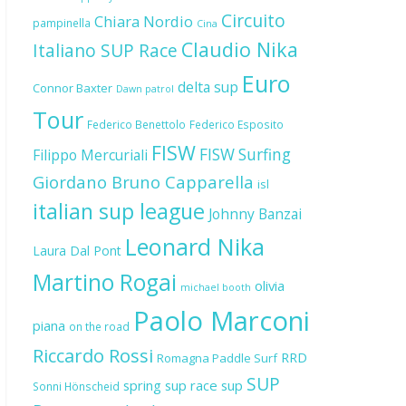
Circuito
Chiara Nordio
pampinella
Cina
Claudio Nika
Italiano SUP Race
Euro
delta sup
Connor Baxter
Dawn patrol
Tour
Federico Benettolo
Federico Esposito
FISW
FISW Surfing
Filippo Mercuriali
Giordano Bruno Capparella
isl
italian sup league
Johnny Banzai
Leonard Nika
Laura Dal Pont
Martino Rogai
olivia
michael booth
Paolo Marconi
piana
on the road
Riccardo Rossi
RRD
Romagna Paddle Surf
SUP
spring sup race
sup
Sonni Hönscheid