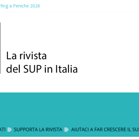
fing a Peniche 2026
a Gallico: prima storica gara per Reggio Calabria
 Paddle Fest 2026: sul lungomare di Gallico torna la festa del SUP
elvaggio, a lezione di soccorso con la giornata della prevenzione
n Sup Trophy: la regata solidale per lo IOR