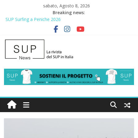
sabato, Agosto 8, 2026
Breaking news:
SUP Surfing a Peniche 2026
AirSUP a Gallico: prima storica gara per Reggio Calabria
Gallico Paddle Fest 2026: sul lungomare di Gallico torna la festa
del SUP
Porto Selvaggio, a lezione di soccorso con la giornata della
prevenzione
2° Urban Sup Trophy: la regata solidale per lo IOR