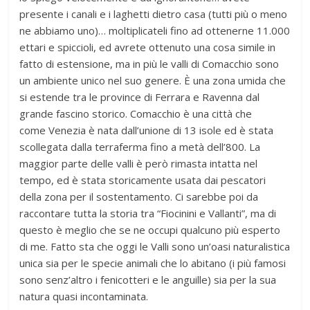
presente i canali e i laghetti dietro casa (tutti più o meno
ne abbiamo uno)… moltiplicateli fino ad ottenerne 11.000
ettari e spiccioli, ed avrete ottenuto una cosa simile in
fatto di estensione, ma in più le valli di Comacchio sono
un ambiente unico nel suo genere. È una zona umida che
si estende tra le province di Ferrara e Ravenna dal
grande fascino storico. Comacchio è una città che
come Venezia è nata dall’unione di 13 isole ed è stata
scollegata dalla terraferma fino a metà dell’800. La
maggior parte delle valli è però rimasta intatta nel
tempo, ed è stata storicamente usata dai pescatori
della zona per il sostentamento. Ci sarebbe poi da
raccontare tutta la storia tra “Fiocinini e Vallanti”, ma di
questo è meglio che se ne occupi qualcuno più esperto
di me. Fatto sta che oggi le Valli sono un’oasi naturalistica
unica sia per le specie animali che lo abitano (i più famosi
sono senz’altro i fenicotteri e le anguille) sia per la sua
natura quasi incontaminata.