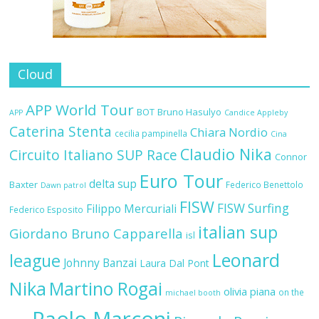
Cloud
APP World Tour
BOT
Bruno Hasulyo
APP
Candice Appleby
Caterina Stenta
Chiara Nordio
cecilia pampinella
Cina
Claudio Nika
Circuito Italiano SUP Race
Connor
Euro Tour
delta sup
Baxter
Federico Benettolo
Dawn patrol
FISW
FISW Surfing
Filippo Mercuriali
Federico Esposito
italian sup
Giordano Bruno Capparella
isl
Leonard
league
Johnny Banzai
Laura Dal Pont
Nika
Martino Rogai
olivia piana
on the
michael booth