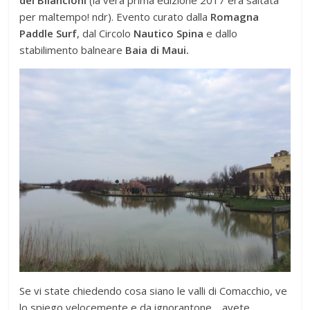
dei Bilancioni
(la vera prima edizione 2017 era saltata
per maltempo! ndr). Evento curato dalla
Romagna
Paddle Surf
, dal Circolo
Nautico Spina
e dallo
stabilimento balneare
Baia di Maui.
Se vi state chiedendo cosa siano le valli di Comacchio, ve
lo spiego velocemente e da ignorantone… avete