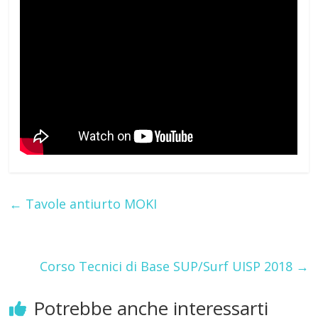
←
Tavole antiurto MOKI
Corso Tecnici di Base SUP/Surf UISP 2018
→
Potrebbe anche interessarti