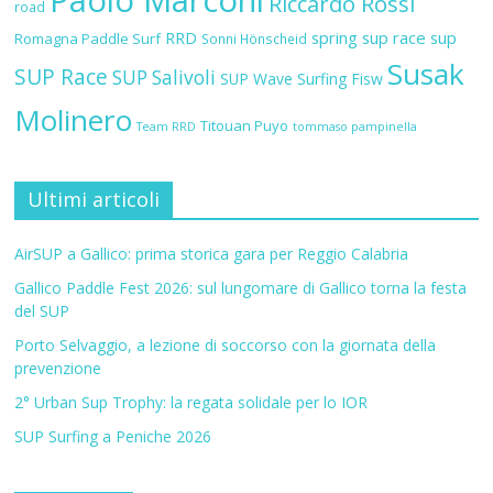
Paolo Marconi
Riccardo Rossi
road
RRD
spring sup race
sup
Romagna Paddle Surf
Sonni Hönscheid
Susak
SUP Race
SUP Salivoli
SUP Wave
Surfing Fisw
Molinero
Titouan Puyo
Team RRD
tommaso pampinella
Ultimi articoli
AirSUP a Gallico: prima storica gara per Reggio Calabria
Gallico Paddle Fest 2026: sul lungomare di Gallico torna la festa
del SUP
Porto Selvaggio, a lezione di soccorso con la giornata della
prevenzione
2° Urban Sup Trophy: la regata solidale per lo IOR
SUP Surfing a Peniche 2026