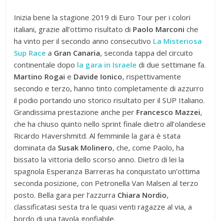
Inizia bene la stagione 2019 di Euro Tour per i colori
italiani, grazie all’ottimo risultato di
Paolo Marconi
che
ha vinto per il secondo anno consecutivo
La Misteriosa
Sup Race
a
Gran Canaria
, seconda tappa del circuito
continentale dopo
la gara in Israele
di due settimane fa.
Martino Rogai
e
Davide Ionico
, rispettivamente
secondo e terzo, hanno tinto completamente di azzurro
il podio portando uno storico risultato per il SUP Italiano.
Grandissima prestazione anche per
Francesco Mazzei
,
che ha chiuso quinto nello sprint finale dietro all’olandese
Ricardo Havershmitd. Al femminile la gara è stata
dominata da
Susak Molinero
, che, come Paolo, ha
bissato la vittoria dello scorso anno. Dietro di lei la
spagnola Esperanza Barreras ha conquistato un’ottima
seconda posizione, con Petronella Van Malsen al terzo
posto. Bella gara per l’azzurra
Chiara Nordio
,
classificatasi sesta tra le quasi venti ragazze al via, a
bordo di una tavola gonfiabile.