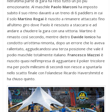
nell’ultima parte di gara ha reso tutto un pò più
emozionante. Al maschile
Paolo Marconi
ha imposto
subito il suo ritmo davanti a un treno di 6 paddlers in cui
il solo
Martino Rogai
è riuscito a rimanere attaccato fino
all’ultimo giro dove Paolo è riesciuto a staccarsi e ad
andare a chiudere la gara con una vittoria. Martino è
rimasto così secondo, mentre dietro
Davide Ionico
ha
condotto un’ottima rimonta, dopo un errore che lo aveva
rallentato, aggiudicandosi una terza posizione che vale il
podio maschile totalmente italiano.
Francesco Mazzei
è
riuscito quasi nell’impresa di agguantare il poker tricolore
ma per pochi millesimi di secondi non riesce a spuntarla
nello scatto finale con l’olandese Ricardo Havershmitd e
ha chiuso quinto.