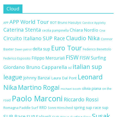
Cloud
APP World Tour
BOT
Bruno Hasulyo
APP
Candice Appleby
Caterina Stenta
Chiara Nordio
cecilia pampinella
Cina
Claudio Nika
Circuito Italiano SUP Race
Connor
Euro Tour
delta sup
Baxter
Federico Benettolo
Dawn patrol
FISW
FISW Surfing
Filippo Mercuriali
Federico Esposito
italian sup
Giordano Bruno Capparella
isl
Leonard
league
Johnny Banzai
Laura Dal Pont
Nika
Martino Rogai
olivia piana
on the
michael booth
Paolo Marconi
Riccardo Rossi
road
RRD
spring sup race
sup
Romagna Paddle Surf
Sonni Hönscheid
Susak
SUP Race
SUP Salivoli