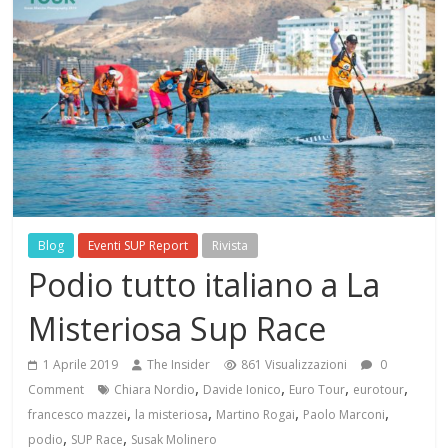
Blog
Eventi SUP Report
Rivista
Podio tutto italiano a La
Misteriosa Sup Race
1 Aprile 2019
The Insider
861 Visualizzazioni
0
,
,
,
,
Comment
Chiara Nordio
Davide Ionico
Euro Tour
eurotour
,
,
,
,
francesco mazzei
la misteriosa
Martino Rogai
Paolo Marconi
,
,
podio
SUP Race
Susak Molinero