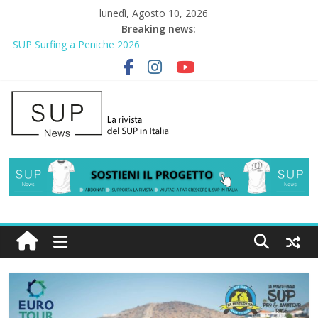
lunedì, Agosto 10, 2026
Breaking news:
SUP Surfing a Peniche 2026
AirSUP a Gallico: prima storica gara per Reggio Calabria
Gallico Paddle Fest 2026: sul lungomare di Gallico torna la festa
del SUP
Porto Selvaggio, a lezione di soccorso con la giornata della
prevenzione
2° Urban Sup Trophy: la regata solidale per lo IOR