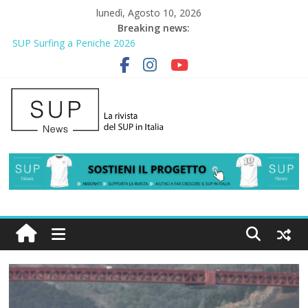
lunedì, Agosto 10, 2026
Breaking news:
SUP Surfing a Peniche 2026
AirSUP a Gallico: prima storica gara per Reggio Calabria
Gallico Paddle Fest 2026: sul lungomare di Gallico torna la festa
del SUP
Porto Selvaggio, a lezione di soccorso con la giornata della
prevenzione
2° Urban Sup Trophy: la regata solidale per lo IOR