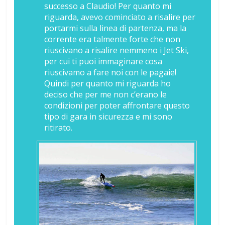
successo a Claudio! Per quanto mi
riguarda, avevo cominciato a risalire per
portarmi sulla linea di partenza, ma la
corrente era talmente forte che non
riuscivano a risalire nemmeno i Jet Ski,
per cui ti puoi immaginare cosa
riuscivamo a fare noi con le pagaie!
Quindi per quanto mi riguarda ho
deciso che per me non c’erano le
condizioni per poter affrontare questo
tipo di gara in sicurezza e mi sono
ritirato.