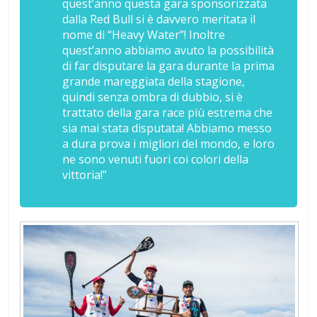
quest’anno questa gara sponsorizzata
dalla Red Bull si è davvero meritata il
nome di “Heavy Water”! Inoltre
quest’anno abbiamo avuto la possibilità
di far disputare la gara durante la prima
grande mareggiata della stagione,
quindi senza ombra di dubbio, si è
trattato della gara race più estrema che
sia mai stata disputata! Abbiamo messo
a dura prova i migliori del mondo, e loro
ne sono venuti fuori coi colori della
vittoria!”