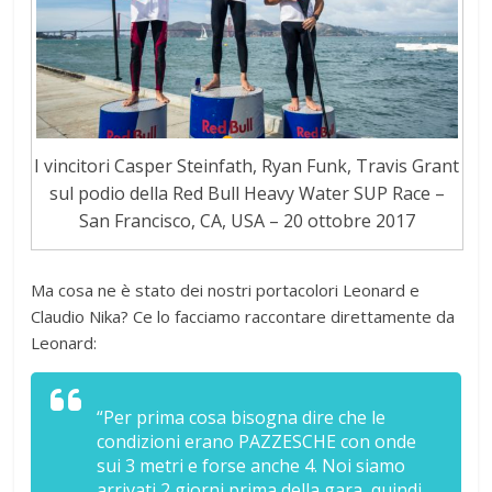
I vincitori Casper Steinfath, Ryan Funk, Travis Grant
sul podio della Red Bull Heavy Water SUP Race –
San Francisco, CA, USA – 20 ottobre 2017
Ma cosa ne è stato dei nostri portacolori Leonard e
Claudio Nika? Ce lo facciamo raccontare direttamente da
Leonard:
“Per prima cosa bisogna dire che le
condizioni erano PAZZESCHE con onde
sui 3 metri e forse anche 4. Noi siamo
arrivati 2 giorni prima della gara, quindi