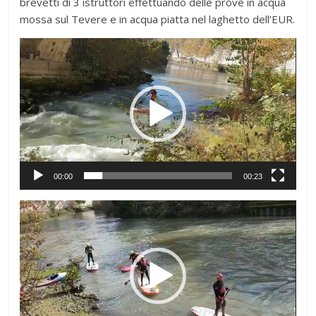
brevetti di 3 istruttori effettuando delle prove in acqua
mossa sul Tevere e in acqua piatta nel laghetto dell’EUR.
Video
Player
00:00
00:23
Video
Player