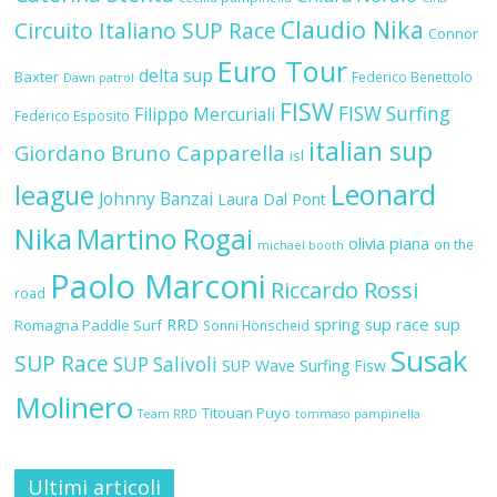
Claudio Nika
Circuito Italiano SUP Race
Connor
Euro Tour
delta sup
Baxter
Federico Benettolo
Dawn patrol
FISW
FISW Surfing
Filippo Mercuriali
Federico Esposito
italian sup
Giordano Bruno Capparella
isl
Leonard
league
Johnny Banzai
Laura Dal Pont
Nika
Martino Rogai
olivia piana
on the
michael booth
Paolo Marconi
Riccardo Rossi
road
RRD
spring sup race
sup
Romagna Paddle Surf
Sonni Hönscheid
Susak
SUP Race
SUP Salivoli
SUP Wave
Surfing Fisw
Molinero
Titouan Puyo
Team RRD
tommaso pampinella
Ultimi articoli