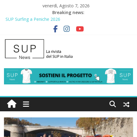
venerdì, Agosto 7, 2026
Breaking news:
SUP Surfing a Peniche 2026
AirSUP a Gallico: prima storica gara per Reggio Calabria
Gallico Paddle Fest 2026: sul lungomare di Gallico torna la festa
del SUP
Porto Selvaggio, a lezione di soccorso con la giornata della
prevenzione
2° Urban Sup Trophy: la regata solidale per lo IOR