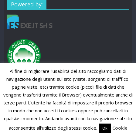
Powered by:
Al fine di migliorare l’usabilità del sito raccogliamo dati di
navigazione degli utenti sul sito (visite, sorgenti di trafffico,
pagine viste, etc) tramite cookie (piccoli file di dati che
vengono trasferiti tramite il Browser) eventualmente anche di
terze parti. L’utente ha facoltà di impostare il proprio browser
in modo che non accetti i cookies oppure può cancellarli in
qualsiasi momento. Andando avanti con la navigazione sul sito
Copyright © 2026
SUP News Magazine
. All rights reserved.
Theme: ColorMag Pro by
ThemeGrill
. Powered by
WordPress
.
acconsentite all'utilizzo degli stessi cookie.
Cookie
Ok