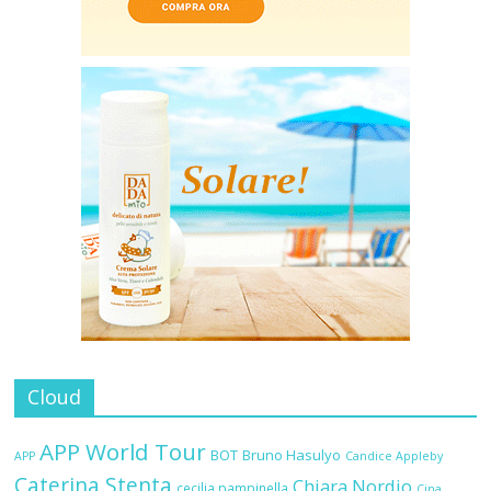
Cloud
APP World Tour
BOT
Bruno Hasulyo
APP
Candice Appleby
Caterina Stenta
Chiara Nordio
cecilia pampinella
Cina