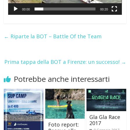
00:00
00:20
←
Riparte la BOT – Battle Of the Team
Prima tappa della BOT a Firenze: un successo!
→
Potrebbe anche interessarti
Gla Gla Race
2017
Foto report: