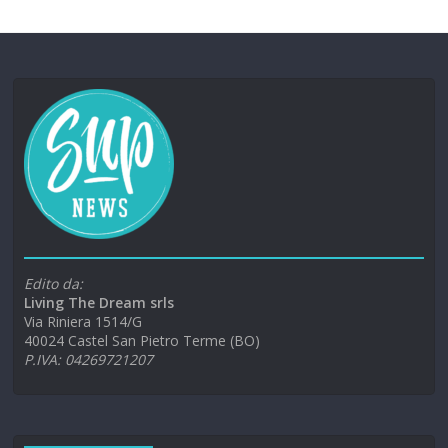
Edito da:
Living The Dream srls
Via Riniera 1514/G
40024 Castel San Pietro Terme (BO)
P.IVA: 04269721207