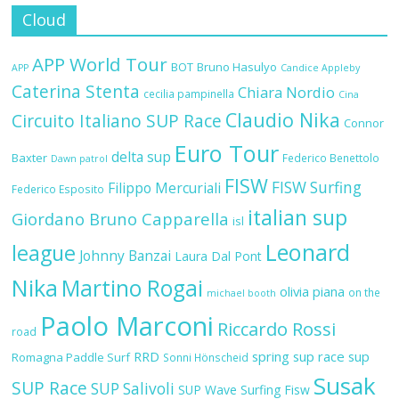
Cloud
APP World Tour
BOT
Bruno Hasulyo
APP
Candice Appleby
Caterina Stenta
Chiara Nordio
cecilia pampinella
Cina
Claudio Nika
Circuito Italiano SUP Race
Connor
Euro Tour
delta sup
Baxter
Federico Benettolo
Dawn patrol
FISW
FISW Surfing
Filippo Mercuriali
Federico Esposito
italian sup
Giordano Bruno Capparella
isl
Leonard
league
Johnny Banzai
Laura Dal Pont
Nika
Martino Rogai
olivia piana
on the
michael booth
Paolo Marconi
Riccardo Rossi
road
RRD
spring sup race
sup
Romagna Paddle Surf
Sonni Hönscheid
Susak
SUP Race
SUP Salivoli
SUP Wave
Surfing Fisw