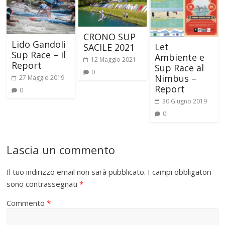
CRONO SUP
Lido Gandoli
Let
SACILE 2021
Sup Race – il
Ambiente e
12 Maggio 2021
Report
Sup Race al
0
Nimbus –
27 Maggio 2019
Report
0
30 Giugno 2019
0
Lascia un commento
Il tuo indirizzo email non sarà pubblicato.
I campi obbligatori
sono contrassegnati
*
Commento
*