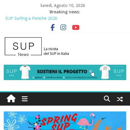
lunedì, Agosto 10, 2026
Breaking news:
SUP Surfing a Peniche 2026
AirSUP a Gallico: prima storica gara per Reggio Calabria
Gallico Paddle Fest 2026: sul lungomare di Gallico torna la festa
del SUP
Porto Selvaggio, a lezione di soccorso con la giornata della
prevenzione
2° Urban Sup Trophy: la regata solidale per lo IOR