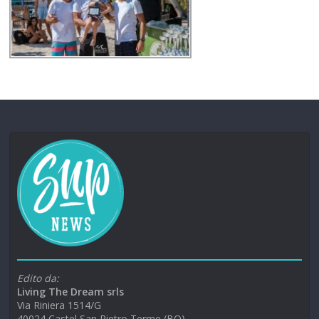
Edito da:
Living The Dream srls
Via Riniera 1514/G
40024 Castel San Pietro Terme (BO)