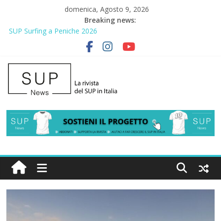
domenica, Agosto 9, 2026
Breaking news:
SUP Surfing a Peniche 2026
AirSUP a Gallico: prima storica gara per Reggio Calabria
Gallico Paddle Fest 2026: sul lungomare di Gallico torna la festa
del SUP
Porto Selvaggio, a lezione di soccorso con la giornata della
prevenzione
2° Urban Sup Trophy: la regata solidale per lo IOR