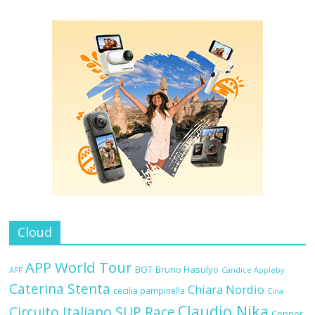
Cloud
APP World Tour
BOT
Bruno Hasulyo
APP
Candice Appleby
Caterina Stenta
Chiara Nordio
cecilia pampinella
Cina
Claudio Nika
Circuito Italiano SUP Race
Connor