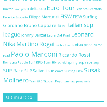
Euro Tour
delta sup
Baxter
Federico Benettolo
Dawn patrol
FISW
FISW Surfing
Filippo Mercuriali
Federico Esposito
italian sup
Giordano Bruno Capparella
isl
Leonard
league
Johnny Banzai
Laura Dal Pont
Nika
Martino Rogai
olivia piana
on the
michael booth
Paolo Marconi
Riccardo Rossi
road
RRD
spring sup race
sup
Romagna Paddle Surf
Sonni Hönscheid
Susak
SUP Race
SUP Salivoli
SUP Wave
Surfing Fisw
Molinero
Titouan Puyo
Team RRD
tommaso pampinella
Ultimi articoli