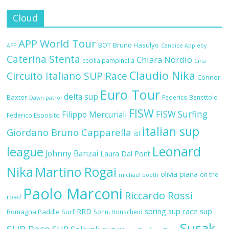
Cloud
APP World Tour
BOT
Bruno Hasulyo
APP
Candice Appleby
Caterina Stenta
Chiara Nordio
cecilia pampinella
Cina
Claudio Nika
Circuito Italiano SUP Race
Connor
Euro Tour
delta sup
Baxter
Federico Benettolo
Dawn patrol
FISW
FISW Surfing
Filippo Mercuriali
Federico Esposito
italian sup
Giordano Bruno Capparella
isl
Leonard
league
Johnny Banzai
Laura Dal Pont
Nika
Martino Rogai
olivia piana
on the
michael booth
Paolo Marconi
Riccardo Rossi
road
RRD
spring sup race
sup
Romagna Paddle Surf
Sonni Hönscheid
Susak