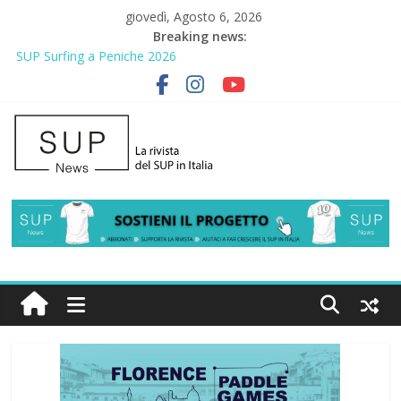
giovedì, Agosto 6, 2026
Breaking news:
SUP Surfing a Peniche 2026
AirSUP a Gallico: prima storica gara per Reggio Calabria
Gallico Paddle Fest 2026: sul lungomare di Gallico torna la festa
del SUP
Porto Selvaggio, a lezione di soccorso con la giornata della
prevenzione
2° Urban Sup Trophy: la regata solidale per lo IOR