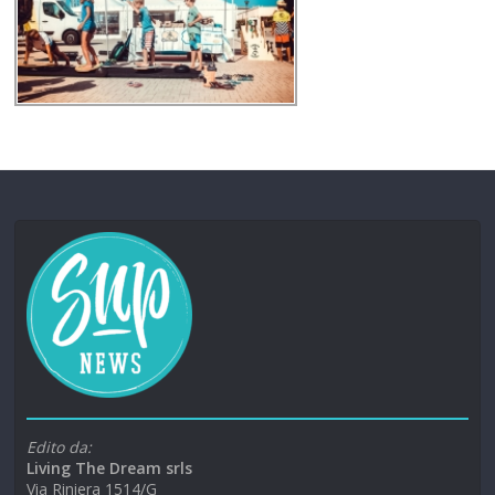
Edito da:
Living The Dream srls
Via Riniera 1514/G