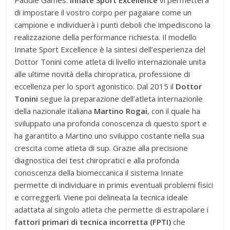
Paddle Games.
Innate Sport Excellence
vi permetterà
di impostare il vostro corpo per pagaiare come un
campione e individuerà i punti deboli che impediscono la
realizzazione della performance richiesta. Il modello
Innate Sport Excellence è la sintesi dell’esperienza del
Dottor Tonini come atleta di livello internazionale unita
alle ultime novità della chiropratica, professione di
eccellenza per lo sport agonistico. Dal 2015 il
Dottor
Tonini
segue la preparazione dell’atleta internazionle
della nazionale italiana
Martino Rogai
, con il quale ha
sviluppato una profonda conoscenza di questo sport e
ha garantito a Martino uno sviluppo costante nella sua
crescita come atleta di sup. Grazie alla precisione
diagnostica dei test chiropratici e alla profonda
conoscenza della biomeccanica il sistema Innate
permette di individuare in primis eventuali problemi fisici
e correggerli. Viene poi delineata la tecnica ideale
adattata al singolo atleta che permette di estrapolare i
fattori primari di tecnica incorretta (FPTI)
che