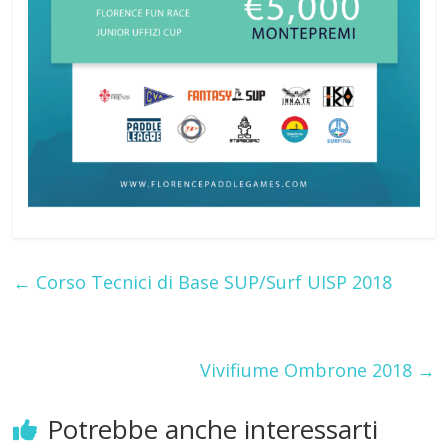
←
Corso Tecnici di Base SUP/Surf UISP 2018
Vivifiume Ombrone 2018
→
Potrebbe anche interessarti