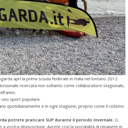
da aprì la prima scuola federale in Italia nel lontano 2012.
fessionale ricercata non soltanto come collaboratore stagionale,
ell’anno.
e uno sport popolare.
cano quotidianamente e in ogni stagione, proprio come il ciclismo
rda potrete praticare SUP durante il periodo invernale.
Ci
 a vostra disposizione. Avrete così la possibilità di rimanere in