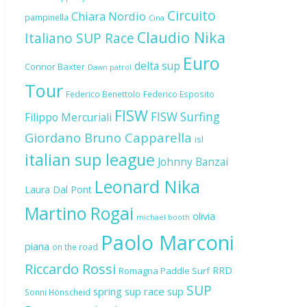
Circuito
Chiara Nordio
pampinella
Cina
Claudio Nika
Italiano SUP Race
Euro
delta sup
Connor Baxter
Dawn patrol
Tour
Federico Benettolo
Federico Esposito
FISW
FISW Surfing
Filippo Mercuriali
Giordano Bruno Capparella
isl
italian sup league
Johnny Banzai
Leonard Nika
Laura Dal Pont
Martino Rogai
olivia
michael booth
Paolo Marconi
piana
on the road
Riccardo Rossi
RRD
Romagna Paddle Surf
SUP
spring sup race
sup
Sonni Hönscheid