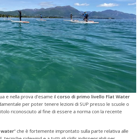
qua e nella prova d’esame il
corso di primo livello Flat Water
ndamentale per poter tenere lezioni di SUP presso le scuole o
titolo riconosciuto al fine di essere a norma con la recente
 water
” che è fortemente improntato sulla parte relativa alle
 tecniche sidewind e a tutti gli skills indispensabili per