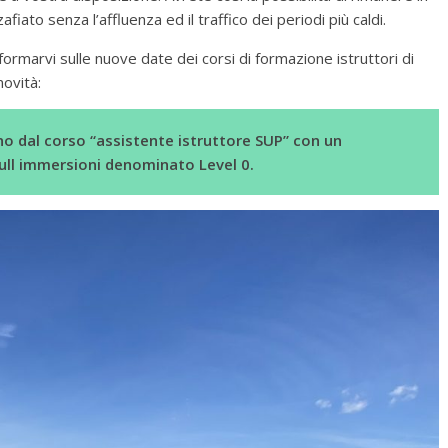
ato senza l’affluenza ed il traffico dei periodi più caldi.
ormarvi sulle nuove date dei corsi di formazione istruttori di
novità:
nno dal corso “assistente istruttore SUP” con un
ll immersioni denominato Level 0.