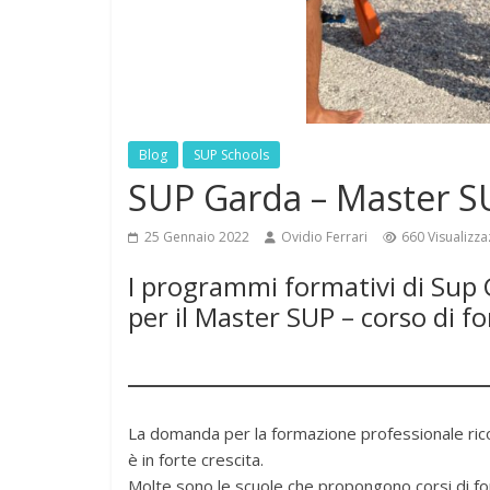
Blog
SUP Schools
SUP Garda – Master S
25 Gennaio 2022
Ovidio Ferrari
660 Visualizza
I programmi formativi di Sup 
per il Master SUP – corso di f
La domanda per la formazione professionale ricon
è in forte crescita.
Molte sono le scuole che propongono corsi di fo