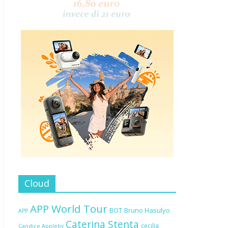
Cloud
APP World Tour
BOT
Bruno Hasulyo
APP
Caterina Stenta
cecilia
Candice Appleby