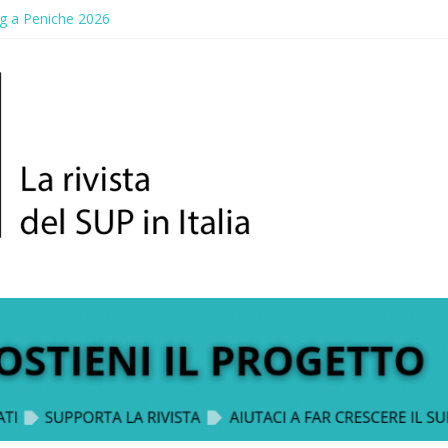
g a Peniche 2026
allico: prima storica gara per Reggio Calabria
ddle Fest 2026: sul lungomare di Gallico torna la festa del SUP
aggio, a lezione di soccorso con la giornata della prevenzione
up Trophy: la regata solidale per lo IOR