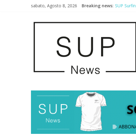
sabato, Agosto 8, 2026
Breaking news:
SUP Surfin
AirSUP a G
Gallico Pa
Porto Selv
2° Urban S