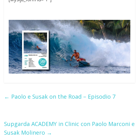
←
Paolo e Susak on the Road – Episodio 7
Supgarda ACADEMY in Clinic con Paolo Marconi e
Susak Molinero
→