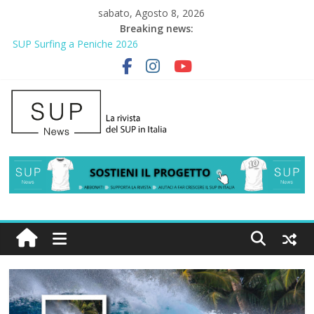
sabato, Agosto 8, 2026
Breaking news:
SUP Surfing a Peniche 2026
AirSUP a Gallico: prima storica gara per Reggio Calabria
Gallico Paddle Fest 2026: sul lungomare di Gallico torna la festa
del SUP
Porto Selvaggio, a lezione di soccorso con la giornata della
prevenzione
2° Urban Sup Trophy: la regata solidale per lo IOR