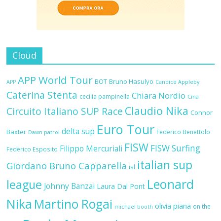
Cloud
APP World Tour
BOT
Bruno Hasulyo
APP
Candice Appleby
Caterina Stenta
Chiara Nordio
cecilia pampinella
Cina
Claudio Nika
Circuito Italiano SUP Race
Connor
Euro Tour
delta sup
Baxter
Federico Benettolo
Dawn patrol
FISW
FISW Surfing
Filippo Mercuriali
Federico Esposito
italian sup
Giordano Bruno Capparella
isl
Leonard
league
Johnny Banzai
Laura Dal Pont
Nika
Martino Rogai
olivia piana
on the
michael booth