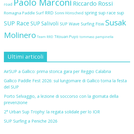
Paolo Marconi
Riccardo Rossi
road
RRD
spring sup race
sup
Romagna Paddle Surf
Sonni Hönscheid
Susak
SUP Race
SUP Salivoli
SUP Wave
Surfing Fisw
Molinero
Titouan Puyo
Team RRD
tommaso pampinella
Ultimi articoli
AirSUP a Gallico: prima storica gara per Reggio Calabria
Gallico Paddle Fest 2026: sul lungomare di Gallico torna la festa
del SUP
Porto Selvaggio, a lezione di soccorso con la giornata della
prevenzione
2° Urban Sup Trophy: la regata solidale per lo IOR
SUP Surfing a Peniche 2026