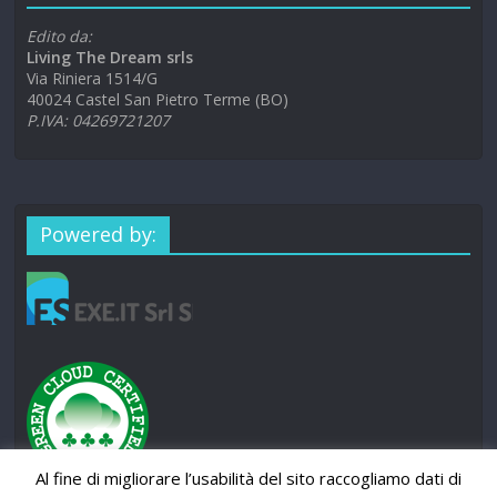
Edito da:
Living The Dream srls
Via Riniera 1514/G
40024 Castel San Pietro Terme (BO)
P.IVA: 04269721207
Powered by:
Al fine di migliorare l’usabilità del sito raccogliamo dati di