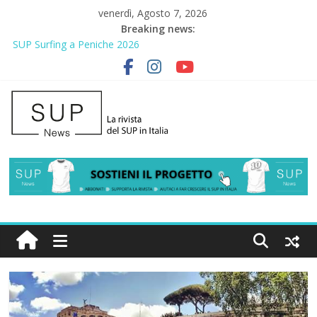
venerdì, Agosto 7, 2026
Breaking news:
SUP Surfing a Peniche 2026
AirSUP a Gallico: prima storica gara per Reggio Calabria
Gallico Paddle Fest 2026: sul lungomare di Gallico torna la festa
del SUP
Porto Selvaggio, a lezione di soccorso con la giornata della
prevenzione
2° Urban Sup Trophy: la regata solidale per lo IOR