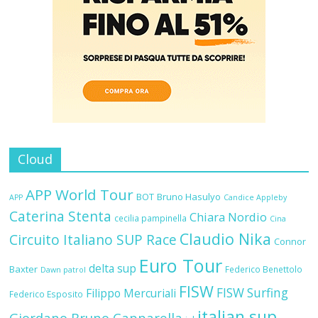
Cloud
APP World Tour
BOT
Bruno Hasulyo
APP
Candice Appleby
Caterina Stenta
Chiara Nordio
cecilia pampinella
Cina
Claudio Nika
Circuito Italiano SUP Race
Connor
Euro Tour
delta sup
Baxter
Federico Benettolo
Dawn patrol
FISW
FISW Surfing
Filippo Mercuriali
Federico Esposito
italian sup
Giordano Bruno Capparella