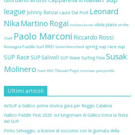
isl
Leonard
league
Johnny Banzai
Laura Dal Pont
Nika
Martino Rogai
olivia piana
on the
michael booth
Paolo Marconi
Riccardo Rossi
road
RRD
spring sup race
sup
Romagna Paddle Surf
Sonni Hönscheid
Susak
SUP Race
SUP Salivoli
SUP Wave
Surfing Fisw
Molinero
Titouan Puyo
Team RRD
tommaso pampinella
Ultimi articoli
AirSUP a Gallico: prima storica gara per Reggio Calabria
Gallico Paddle Fest 2026: sul lungomare di Gallico torna la festa
del SUP
Porto Selvaggio, a lezione di soccorso con la giornata della