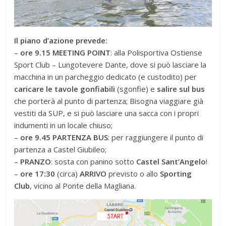
Il piano d’azione prevede:
–
ore 9.15 MEETING POINT
: alla Polisportiva Ostiense
Sport Club – Lungotevere Dante, dove si può lasciare la
macchina in un parcheggio dedicato (e custodito) per
caricare le tavole gonfiabili
(sgonfie) e
salire sul bus
che porterà al punto di partenza; Bisogna viaggiare già
vestiti da SUP, e si può lasciare una sacca con i propri
indumenti in un locale chiuso;
–
ore 9.45 PARTENZA BUS
: per raggiungere il punto di
partenza a Castel Giubileo;
–
PRANZO
: sosta con panino sotto
Castel Sant’Angelo
!
–
ore 17:30
(circa)
ARRIVO
previsto o allo
Sporting
Club
, vicino al Ponte della Magliana.